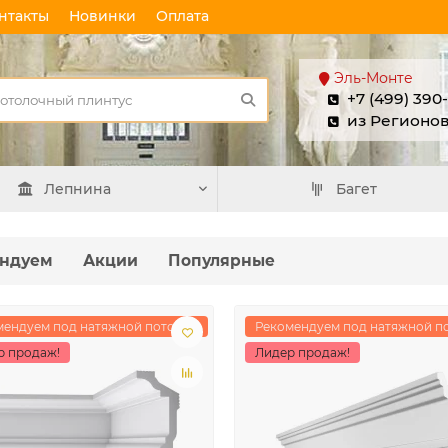
нтакты
Новинки
Оплата
Эль-Монте
+7 (499) 390
из Регионо
Лепнина
Багет
ндуем
Акции
Популярные
мендуем под натяжной потолок
Рекомендуем под натяжной п
р продаж!
Лидер продаж!