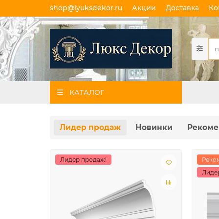
shop@lyuksdekor.ru
Акции
Доставка
Ко
КАТАЛОГ
Лидер продаж
Новинки
Рекоме
Лидер продаж!
Реко
Лиде