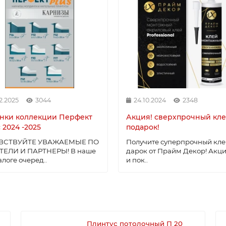
2.2025
3044
24.10.2024
2348
нки коллекции Перфект
Акция! сверхпрочный кле
 2024 -2025
подарок!
ВСТВУЙТЕ УВАЖАЕМЫЕ ПО
Получите суперпрочный кле
ТЕЛИ И ПАРТНЕРЫ! В наше
дарок от Прайм Декор! Акци
алоге очеред..
и пок..
Плинтус потолочный П 20