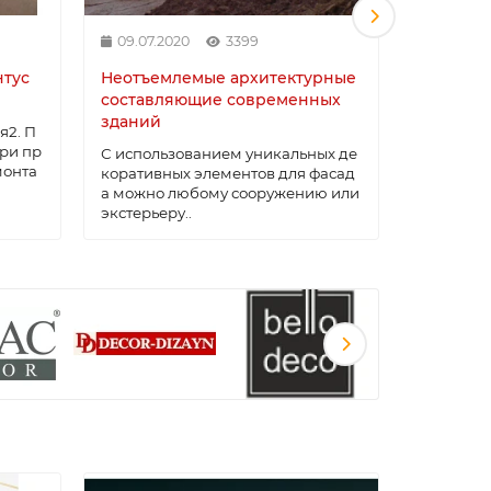
09.07.2020
3399
12.02.20
тус
Неотъемлемые архитектурные
Новая к
составляющие современных
традици
зданий
я2. П
Известно,
ри пр
ренды в 
С использованием уникальных де
монта
ень быстр
коративных элементов для фасад
а можно любому сооружению или
экстерьеру..