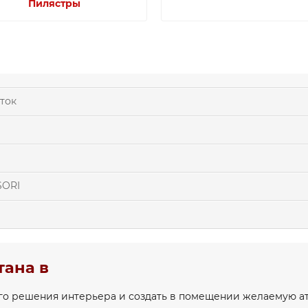
Пилястры
ток
SORI
тана в
го решения интерьера и создать в помещении желаемую а