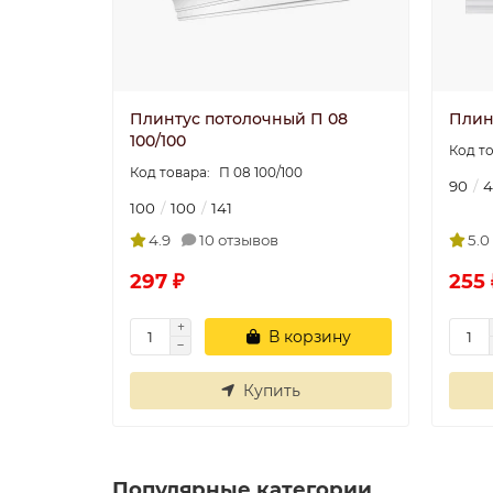
Плинтус потолочный П 08
Плин
100/100
П 08 100/100
90
4
100
100
141
4.9
10 отзывов
5.0
297 ₽
255 
В корзину
Купить
Популярные категории