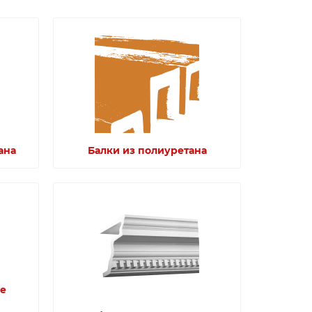
ана
Балки из полиуретана
е