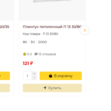
20/35
Плинтус потолочный П 13 30/80
Плинтус
100/40
П 13 30/80
80
30
2000
100
40
5.0
15 отзывов
4.9
121 ₽
184 ₽
у
В корзину
Купить