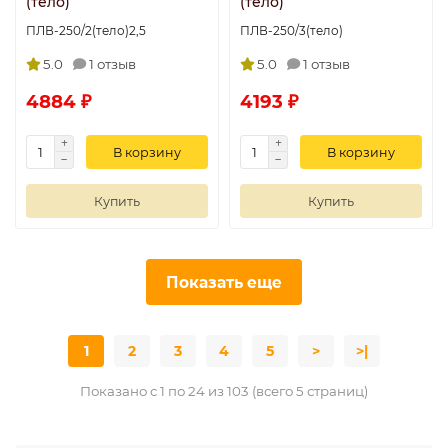
(тело)
(тело)
ПЛВ-250/2(тело)2,5
ПЛВ-250/3(тело)
5.0
1 отзыв
5.0
1 отзыв
4884 ₽
4193 ₽
В корзину
В корзину
Купить
Купить
Показать еще
1
2
3
4
5
>
>|
Показано с 1 по 24 из 103 (всего 5 страниц)