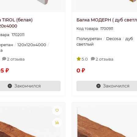
 TIROL (белая)
Балка МОДЕРН ( дуб свет
20х4000
1700911
1702011
Полиуретан
Decosa
дуб
светлый
уретан
120х120х4000
sa
2 отзыва
5.0
2 отзыва
5 ₽
0 ₽
Закончился
Закончился