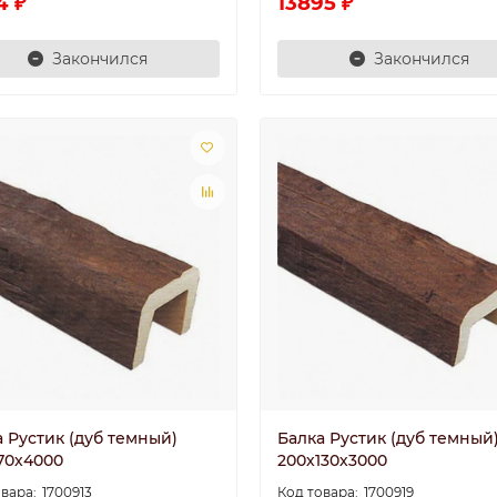
4 ₽
13895 ₽
Закончился
Закончился
 Рустик (дуб темный)
Балка Рустик (дуб темный
170х4000
200х130х3000
1700913
1700919