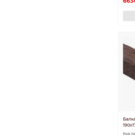
663
Балка
190х