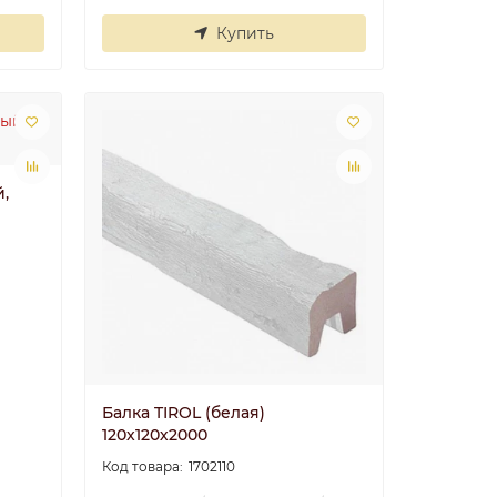
Купить
5
Николай
30.06.2025
й,
Балка TIROL (белая)
120х120х2000
1702110