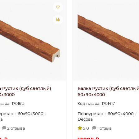
 Рустик (дуб светлый)
Балка Рустик (дуб светлый
0х3000
60х90х4000
1701615
1701417
уретан
60х90х3000
Полиуретан
60х90х4000
sa
Decosa
2 отзыва
5.0
1 отзыв