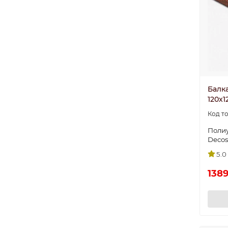
Балка
120х1
Поли
Deco
5.0
1389