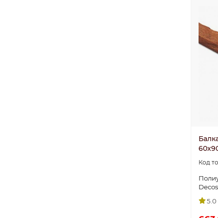
Балка
60х9
Поли
Deco
5.0