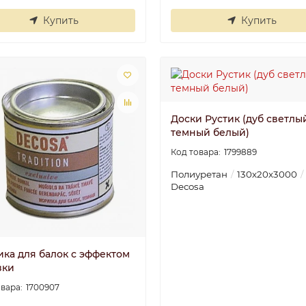
..
..
Купить
Купить
Валентина
30.06.2025
Ира
30.06.202
Доски Рустик (дуб светлы
темный белый)
1799889
Полиуретан
130х20х3000
Decosa
ика для балок с эффектом
зки
1700907