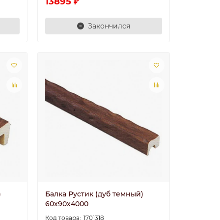
13895 ₽
Закончился
)
Балка Рустик (дуб темный)
60х90х4000
1701318