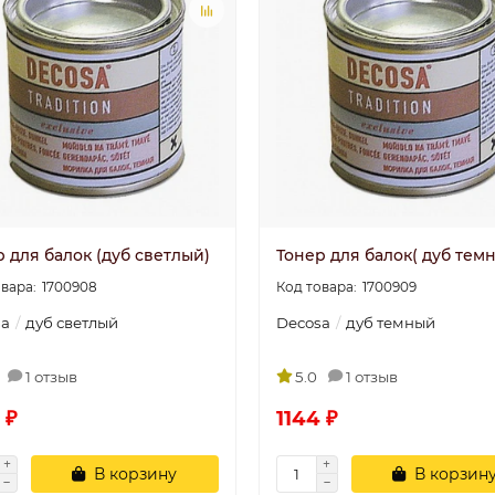
 для балок (дуб светлый)
Тонер для балок( дуб тем
1700908
1700909
sa
дуб светлый
Decosa
дуб темный
1 отзыв
5.0
1 отзыв
 ₽
1144 ₽
Плинтус
Плинтус
потолочный П 20
потолочный П 
В корзину
В корзин
100/40
100/40