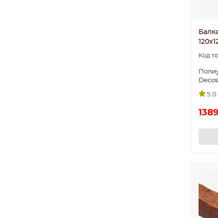
Балка
120х1
Поли
Deco
5.0
1389