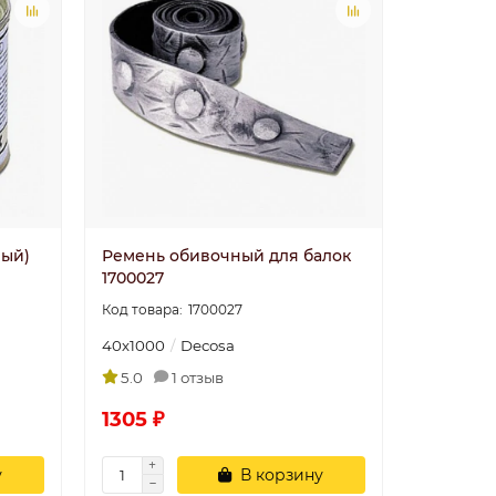
ный)
Ремень обивочный для балок
1700027
1700027
40х1000
Decosa
5.0
1 отзыв
1305 ₽
Угол У4 40x40
20
Угол смотрится
у
В корзину
классно, советую..