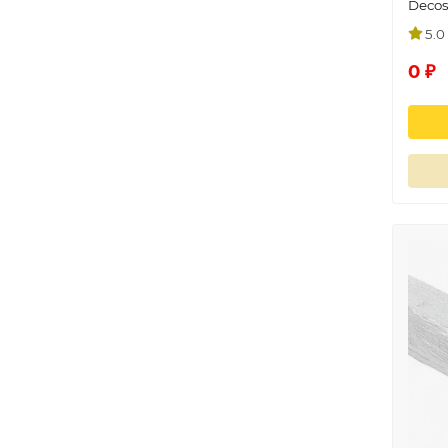
Deco
5.0
0 ₽