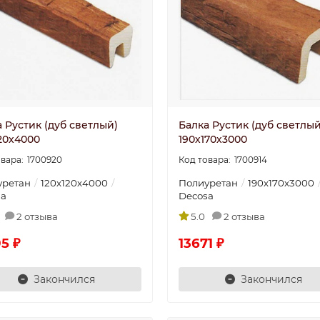
 Рустик (дуб светлый)
Балка Рустик (дуб светлый
20х4000
190х170х3000
1700920
1700914
уретан
120х120х4000
Полиуретан
190х170х3000
sa
Decosa
2 отзыва
5.0
2 отзыва
5 ₽
13671 ₽
Закончился
Закончился