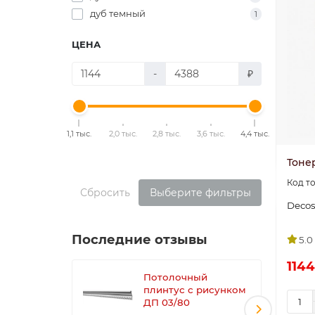
дуб темный
1
ЦЕНА
-
₽
1,1 тыс.
2,0 тыс.
2,8 тыс.
3,6 тыс.
4,4 тыс.
Тонер
Сбросить
Выберите фильтры
Deco
Последние отзывы
5.0
1144
Потолочный
плинтус с рисунком
ДП 03/80