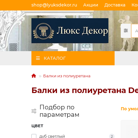
shop@lyuksdekor.ru
Акции
Доставка
Ко
КАТАЛОГ
Балки из полиуретана
Балки из полиуретана D
Подбор по
По умо
параметрам
ЦВЕТ
дуб светлый
2