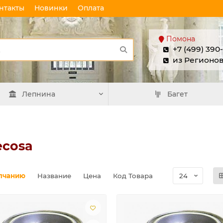
нтакты
Новинки
Оплата
Помона
+7 (499) 390
из Регионо
Лепнина
Багет
ecosa
лчанию
Название
Цена
Код Товара