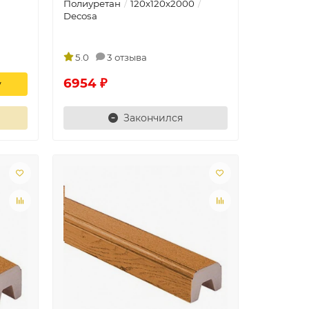
Полиуретан
120х120х2000
Decosa
5.0
3 отзыва
6954 ₽
у
Закончился