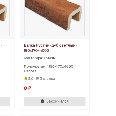
)
Балка Рустик (дуб светлый)
190х170х4000
1700912
Полиуретан
190х170х4000
Decosa
5.0
3 отзыва
0 ₽
Закончился