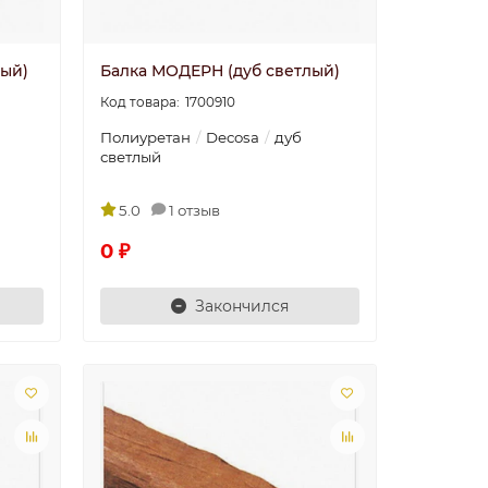
лый)
Балка МОДЕРН (дуб светлый)
1700910
Полиуретан
Decosa
дуб
светлый
5.0
1 отзыв
0 ₽
Закончился