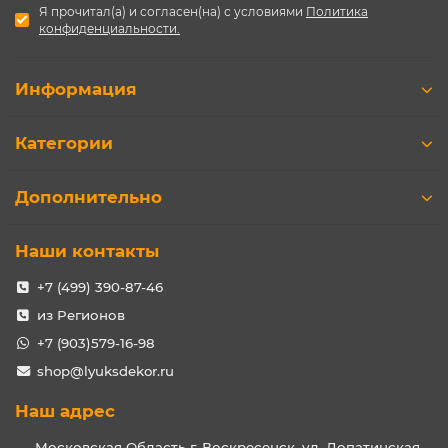
настроение, или серьезный тон, позволяющий
Я прочитал(а) и согласен(на) с условиями
Политика
конфиденциальности.
сосредоточиться на важных делах и глобальных
вопросах настоящего и будущего.
Высочайшее качество полиуретановых орнаментов
Информация
ARXAT позволяет сочетать элементы с идеальной
точностью, воплощая в жизнь геометрически
правильные, совершенные узоры, символизирующие
Категории
торжество логики красоты и порядка над хаосом
несовершенного мира.
Дополнительно
Новая коллекция восточных орнаментов ARXAT была
презентована на рынках Ближнего Востока, где успела
заслужить интерес и признание со стороны
Наши контакты
архитекторов, дизайнеров и частных клиентов.
+7 (499) 390-87-46
из Регионов
+7 (903)579-16-98
shop@lyuksdekor.ru
Наш адрес
Московская Область г. Воскресенск, ул. Лопатинская