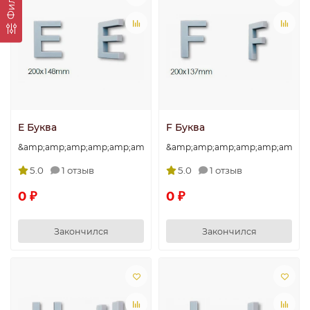
Фильтр
E Буква
F Буква
&amp;amp;amp;amp;amp;amp;amp;quot;E&amp;amp;amp;amp;amp
&amp;amp;amp;amp;amp;amp;am
5.0
1 отзыв
5.0
1 отзыв
0 ₽
0 ₽
Закончился
Закончился