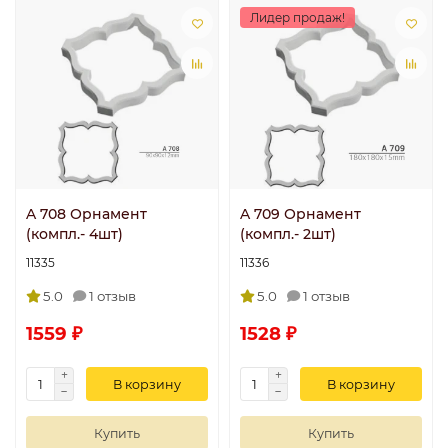
Лидер продаж!
A 708 Орнамент
A 709 Орнамент
(компл.- 4шт)
(компл.- 2шт)
11335
11336
5.0
1 отзыв
5.0
1 отзыв
1559 ₽
1528 ₽
В корзину
В корзину
Купить
Купить