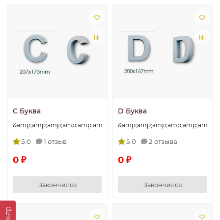
C Буква
D Буква
&amp;amp;amp;amp;amp;amp;amp;quot;C&amp;amp;amp;amp;amp
&amp;amp;amp;amp;amp;amp;am
5.0
1 отзыв
5.0
2 отзыва
0 ₽
0 ₽
Закончился
Закончился