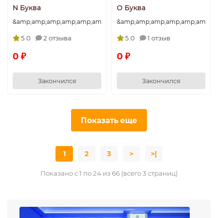
N Буква
O Буква
&amp;amp;amp;amp;amp;amp;amp;quot;N&amp;amp;amp;amp;amp
&amp;amp;amp;amp;amp;amp;am
5.0
2 отзыва
5.0
1 отзыв
0 ₽
0 ₽
Закончился
Закончился
Показать еще
1
2
3
>
>|
Показано с 1 по 24 из 66 (всего 3 страниц)