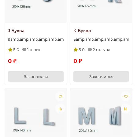
J Буква
K Буква
&amp;amp;amp;amp;amp;amp;amp;quot;J&amp;amp;amp;amp;amp
&amp;amp;amp;amp;amp;amp;am
5.0
1 отзыв
5.0
2 отзыва
0 ₽
0 ₽
Закончился
Закончился