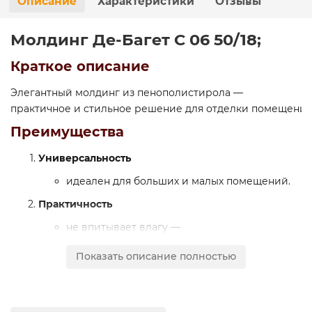
Описание
Характеристики
Отзывы
Молдинг Де-Багет С 06 50/18;
Краткое описание
Элегантный молдинг из пенополистирола —
практичное и стильное решение для отделки помещений.
Преимущества
Универсальность
идеален для больших и малых помещений.
Практичность
не впитывает влагу —
можно использовать в ванных и кухнях;
Показать описание полностью
не выцветает под воздействием солнца;
не усыхает и сохраняет форму годами.
Простота монтажа