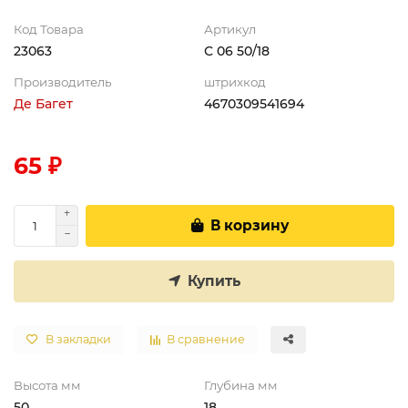
Код Товара
Артикул
23063
С 06 50/18
Производитель
штрихкод
Де Багет
4670309541694
65 ₽
В корзину
Купить
В закладки
В сравнение
Высота мм
Глубина мм
50
18