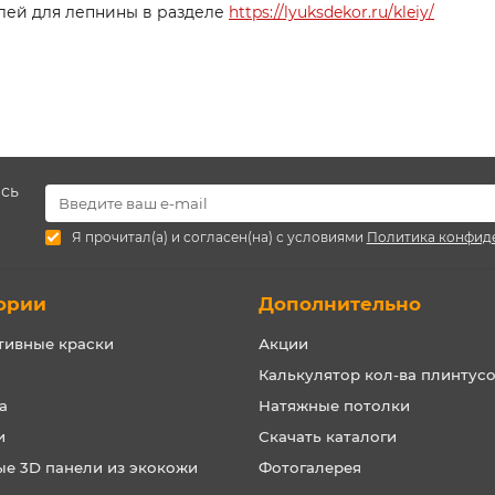
лей для лепнины в разделе
https://lyuksdekor.ru/kleiy/
есь
Я прочитал(а) и согласен(на) с условиями
Политика конфид
ории
Дополнительно
тивные краски
Акции
Калькулятор кол-ва плинтус
а
Натяжные потолки
и
Скачать каталоги
ые 3D панели из экокожи
Фотогалерея