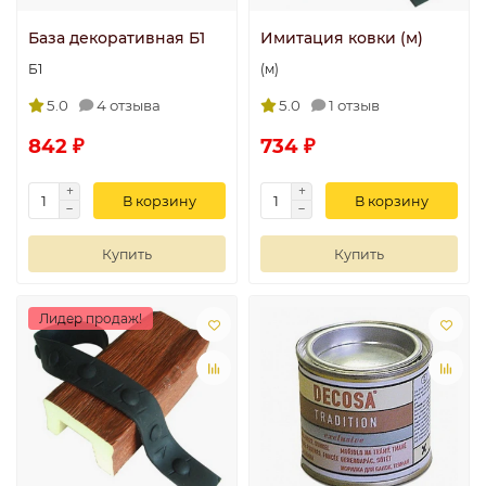
База декоративная Б1
Имитация ковки (м)
Б1
(м)
5.0
4 отзыва
5.0
1 отзыв
842 ₽
734 ₽
В корзину
В корзину
Купить
Купить
Лидер продаж!