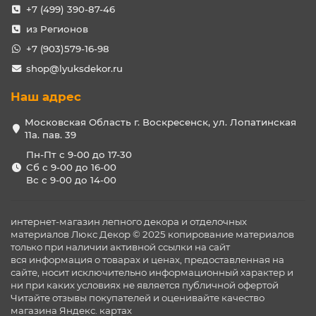
влажности, которыми обладает качественный
+7 (499) 390-87-46
полиуретан, гарантирует сохранение идеальных
из Регионов
эстетических качеств декора на протяжении
длительного периода, тогда как дерево, которое
+7 (903)579-16-98
во много раз превосходит данный материал в
shop@lyuksdekor.ru
цене, нуждается в ежегодном косметическом
ремонте, а также подвержено образованию
Наш адрес
трещин или разбуханию.
Низкий вес, благодаря чему даже монтаж
Московская Область г. Воскресенск, ул. Лопатинская
больших потолочных балок выполняется с
11а. пав. 39
использованием специального клея и саморезов,
что не представляет особой сложности.
Пн-Пт с 9-00 до 17-30
Практичность. Полиуретановые балки не только
Сб с 9-00 до 16-00
Вс с 9-00 до 14-00
легки в транспортировке и удобны в монтаже, они
также обладают многочисленными
эксплуатационными достоинствами, не
накапливая запахи, позволяя производить любые
интернет-магазин лепного декора и отделочных
виды уборки и не создавая благоприятных
материалов Люкс Декор © 2025 копирование материалов
только при наличии активной ссылки на сайт
условий для проживания различных насекомых и
вся информация о товарах и ценах, предоставленная на
вредителей.
сайте, носит исключительно информационный характер и
Хотя традиционно настенные и
потолочные балки
ни при каких условиях не является публичной офертой
являются неотъемлемым элементом таких стилей, как
Читайте отзывы покупателей и оценивайте качество
кантри, это и эко, сегодня такие элементы все чаще
магазина
Яндекс. картах