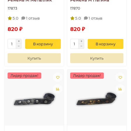
Ремень М Металлик
Ремень М Патина
17873
17870
5.0
1 отзыв
5.0
1 отзыв
820 ₽
820 ₽
В корзину
В корзину
Купить
Купить
Лидер продаж!
Лидер продаж!