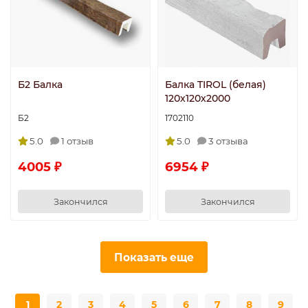
Б2 Балка
Балка TIROL (белая)
120х120х2000
Б2
1702110
5.0
1 отзыв
5.0
3 отзыва
4005 ₽
6954 ₽
Закончился
Закончился
Показать еще
1
2
3
4
5
6
7
8
9