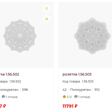
Валентина
30.06.2025
Ира
30.06.202
ка 1.56.502
розетка 1.56.503
1.56.502
1.56.503
олиуретан
596
42
Полиуретан
912
1 отзыв
5.0
1 отзыв
7 ₽
11791 ₽