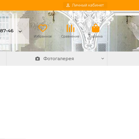
Личный кабинет
-87-46
в
Избранное
Сравнение
Корзина
Фотогалерея