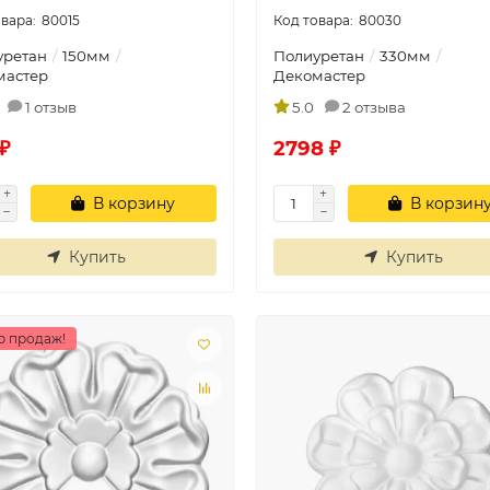
80015
80030
уретан
150мм
Полиуретан
330мм
мастер
Декомастер
1 отзыв
5.0
2 отзыва
₽
2798 ₽
В корзину
В корзин
Купить
Купить
р продаж!