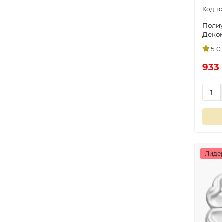
Поли
Деко
5.0
933 
Лиде