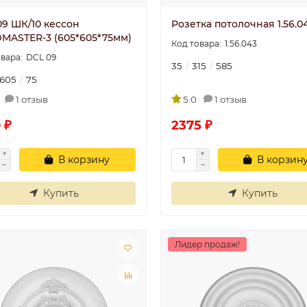
09 ШК/10 кессон
Розетка потолочная 1.56.0
MASTER-3 (605*605*75мм)
1.56.043
DCL 09
35
315
585
605
75
1 отзыв
5.0
1 отзыв
 ₽
2375 ₽
В корзину
В корзин
Купить
Купить
Лидер продаж!