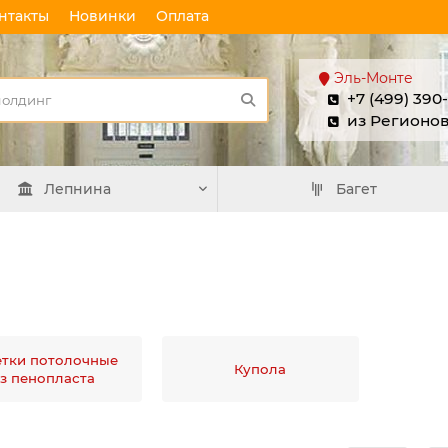
нтакты
Новинки
Оплата
Эль-Монте
+7 (499) 390
из Регионо
Лепнина
Багет
етки потолочные
Купола
з пенопласта