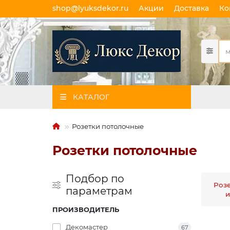
shop@lyuksdekor.ru
Акции
Доставка
Ко
КАТАЛОГ
Розетки потолочные
Розетки потолочные
Подбор по
Роз
параметрам
и
ПРОИЗВОДИТЕЛЬ
Декомастер
67