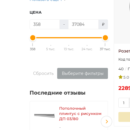
ЦЕНА
-
₽
358
5 тыс.
13 тыс.
24 тыс.
37 тыс.
Розет
40
Сбросить
Выберите фильтры
5.0
228
Последние отзывы
Потолочный
плинтус с рисунком
ДП 03/80
..