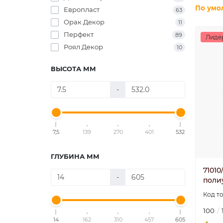
По умо
Европласт
63
Орак Декор
11
Перфект
89
Лиде
Роял Декор
10
ВЫСОТА ММ
-
7,5
139
270
401
532
ГЛУБИНА ММ
71010
-
поли
100
14
162
310
457
605