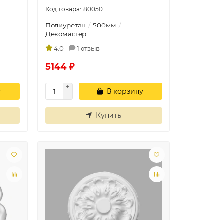
80050
Полиуретан
500мм
Декомастер
4.0
1 отзыв
5144 ₽
у
В корзину
Купить