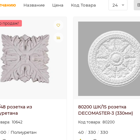
лчанию
Название
Цена
Код Товара
р продаж!
/48 розетка из
80200 ШК/15 розетка
уретана
DECOMASTER-3 (330мм)
10642
80200
100
Полиуретан
40
330
330