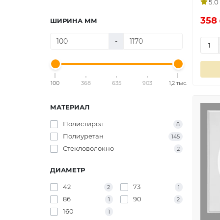
5.0
358 
ШИРИНА ММ
-
100
368
635
903
1,2 тыс.
МАТЕРИАЛ
Полистирол
8
Полиуретан
145
Стекловолокно
2
ДИАМЕТР
42
73
2
1
86
90
1
2
160
1