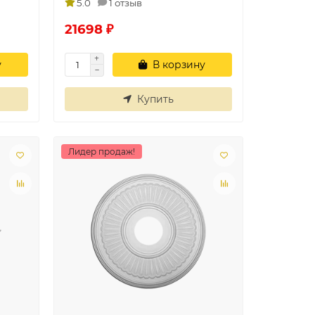
5.0
1 отзыв
21698 ₽
у
В корзину
Купить
Лидер продаж!