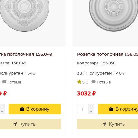
ка потолочная 1.56.049
Розетка потолочная 1.56.0
1.56.049
1.56.050
Полиуретан
346
38
Полиуретан
404
1 отзыв
5.0
1 отзыв
9 ₽
3032 ₽
В корзину
В корзин
Плинтус
Плинтус
потолочный П 20
потолочный П 
Купить
Купить
100/40
100/40
..
..