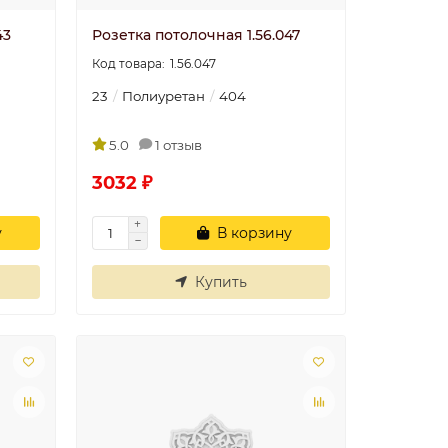
43
Розетка потолочная 1.56.047
1.56.047
23
Полиуретан
404
5.0
1 отзыв
3032 ₽
у
В корзину
Купить