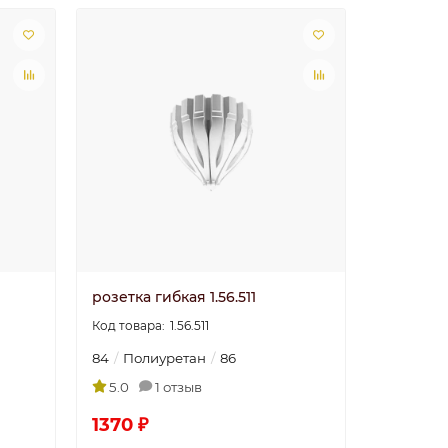
5
Николай
30.06.2025
розетка гибкая 1.56.511
1.56.511
84
Полиуретан
86
5.0
1 отзыв
1370 ₽