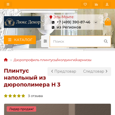
Эль-Монте
+7 (499) 390-87-46
из Регионов
КАТАЛОГ
Дюропрофиль плинтусы/молдинги/карнизы
Плинтус
Пред.товар
След.товар
напольный из
дюрополимера Н 3
3 отзыва
Лидер продаж!