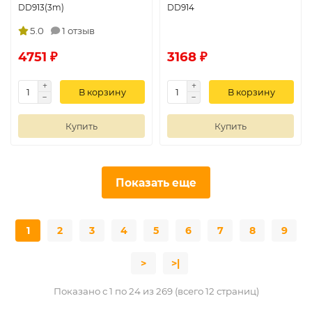
DD913(3m)
DD914
5.0
1 отзыв
4751 ₽
3168 ₽
В корзину
В корзину
Купить
Купить
Показать еще
1
2
3
4
5
6
7
8
9
>
>|
Показано с 1 по 24 из 269 (всего 12 страниц)