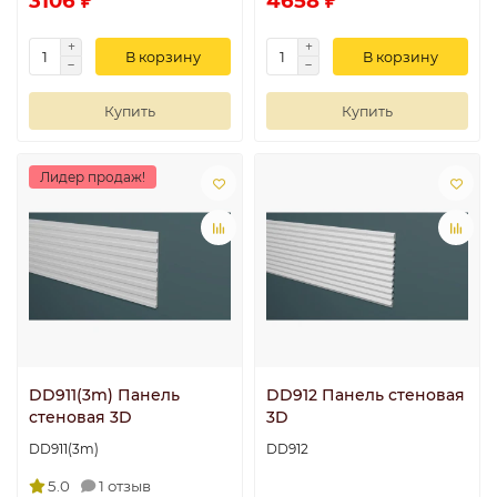
3106 ₽
4658 ₽
В корзину
В корзину
Купить
Купить
Лидер продаж!
DD911(3m) Панель
DD912 Панель стеновая
стеновая 3D
3D
DD911(3m)
DD912
5.0
1 отзыв