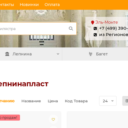
нтакты
Новинки
Оплата
Эль-Монте
+7 (499) 390
из Регионо
Лепнина
Багет
епнинапласт
лчанию
Название
Цена
Код Товара
р продаж!