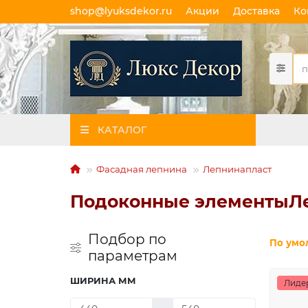
shop@lyuksdekor.ru
Акции
Доставка
Ко
КАТАЛОГ
Фасадная лепнина
Лепнинапласт
Подоконные элементыЛ
Подбор по
По умо
параметрам
ШИРИНА ММ
Лиде