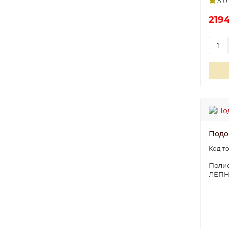
5.0
2194
Подок
Полис
ЛЕП