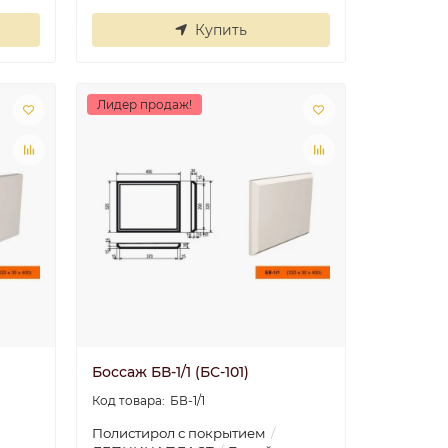
Угол У4 40x40
Купить
20
Угол смотрится
классно, советую..
Лидер продаж!
5
Николай
30.06.2025
Боссаж БВ-1/1 (БС-101)
БВ-1/1
Полистирол с покрытием