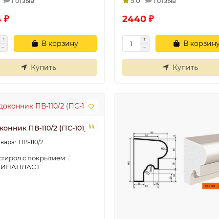
1 отзыв
5.0
1 отзыв
 ₽
2440 ₽
В корзину
В корзин
Купить
Купить
онник ПВ-110/2 (ПС-101)
ПВ-110/2
тирол с покрытием
НИНАПЛАСТ