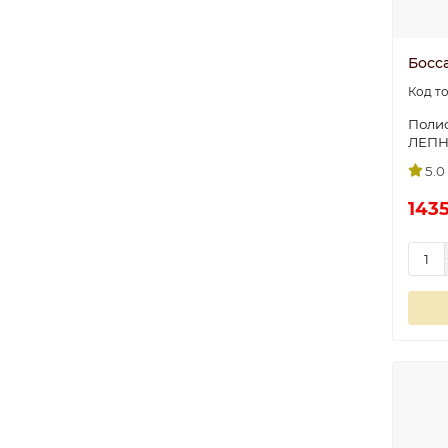
Босс
Полис
ЛЕП
5.0
1435