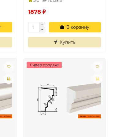
5.0
1 отзыв
1878 ₽
у
В корзину
Купить
Лидер продаж!