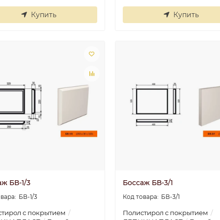
Плинтус
Плинтус
Купить
Купить
потолочный П 20
потолочный П 
100/40
100/40
..
..
Валентина
30.06.2025
Ира
30.06.202
ж БВ-1/3
Боссаж БВ-3/1
БВ-1/3
БВ-3/1
тирол с покрытием
Полистирол с покрытием