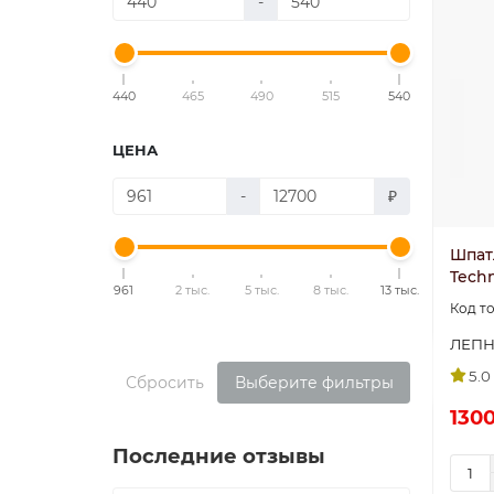
-
440
465
490
515
540
ЦЕНА
-
₽
Шпат
Techn
961
2 тыс.
5 тыс.
8 тыс.
13 тыс.
ЛЕП
5.0
Сбросить
Выберите фильтры
1300
Последние отзывы