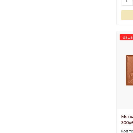
Ваша 
Мягк
300х6