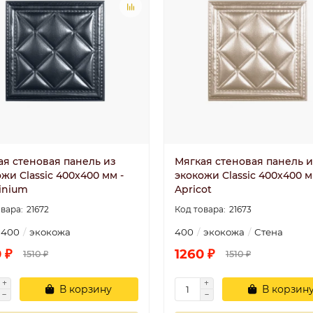
ая стеновая панель из
Мягкая стеновая панель и
жи Classic 400х400 мм -
экокожи Classic 400х400 м
inium
Apricot
21672
21673
400
экокожа
400
экокожа
Стена
 ₽
1260 ₽
1510 ₽
1510 ₽
В корзину
В корзин