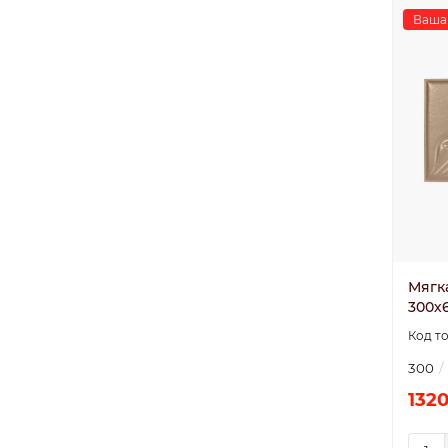
Ваша 
Мягк
300х6
300
1320