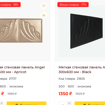
скидка - 16%
Ваша скидка - 17%
ая стеновая панель Angel
Мягкая стеновая панель A
00 мм - Apricot
300х600 мм - Black
21737
21826
600
экокожа
300
600
экокожа
 ₽
1350 ₽
1580 ₽
1620 ₽