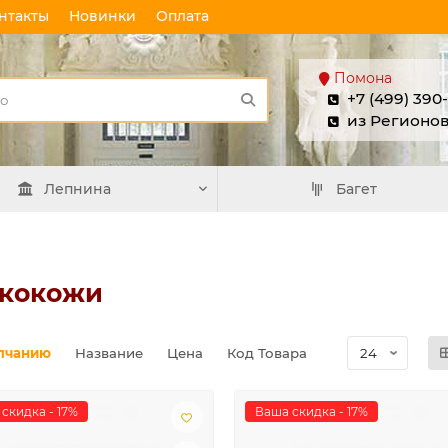
нтакты
Новинки
Оплата
Помона
+7 (499) 390
из Регионо
Лепнина
Багет
экокожи
лчанию
Название
Цена
Код Товара
скидка - 17%
Ваша скидка - 17%