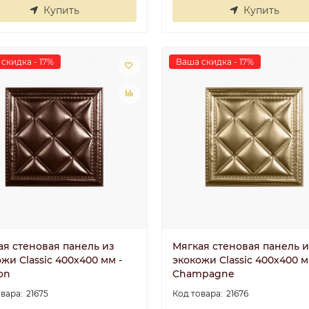
Купить
Купить
скидка - 17%
Ваша скидка - 17%
Плинтус
Плинтус
потолочный П 20
потолочный П 
100/40
100/40
..
..
Валентина
30.06.2025
Ира
30.06.202
ая стеновая панель из
Мягкая стеновая панель и
жи Classic 400х400 мм -
экокожи Classic 400х400 м
on
Champagne
21675
21676