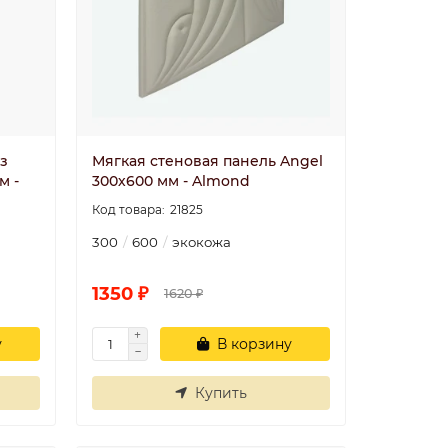
з
Мягкая стеновая панель Angel
м -
300х600 мм - Almond
21825
300
600
экокожа
1350 ₽
1620 ₽
у
В корзину
Купить