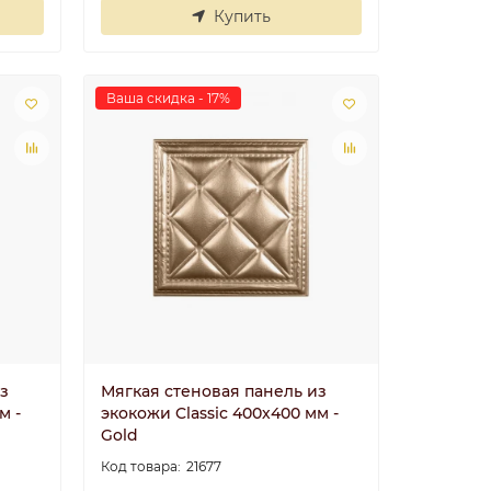
Купить
Ваша скидка - 17%
Угол У4 40x40
20
Угол смотрится
классно, советую..
5
Николай
30.06.2025
з
Мягкая стеновая панель из
м -
экокожи Classic 400х400 мм -
Gold
21677