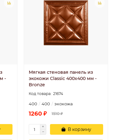
з
Мягкая стеновая панель из
м -
экокожи Classic 400х400 мм -
Bronze
21674
400
400
экокожа
1260 ₽
1510 ₽
у
В корзину