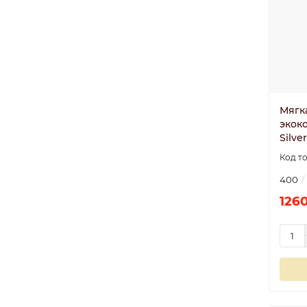
Мягк
экоко
Silver
400
1260