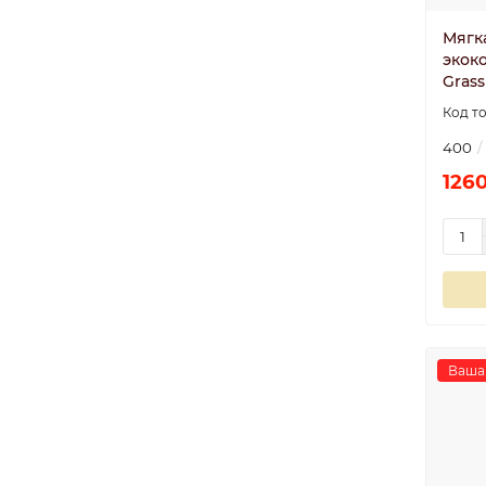
Мягк
экоко
Grass
400
1260
Ваша 