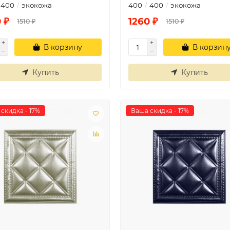
400
экокожа
400
400
экокожа
 ₽
1260 ₽
1510 ₽
1510 ₽
В корзину
В корзин
Купить
Купить
скидка - 17%
Ваша скидка - 17%