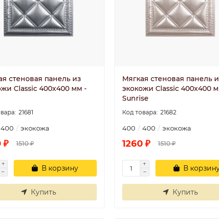
ая стеновая панель из
Мягкая стеновая панель и
жи Classic 400х400 мм -
экокожи Classic 400х400 м
Sunrise
21681
21682
400
экокожа
400
400
экокожа
 ₽
1260 ₽
1510 ₽
1510 ₽
В корзину
В корзин
Купить
Купить