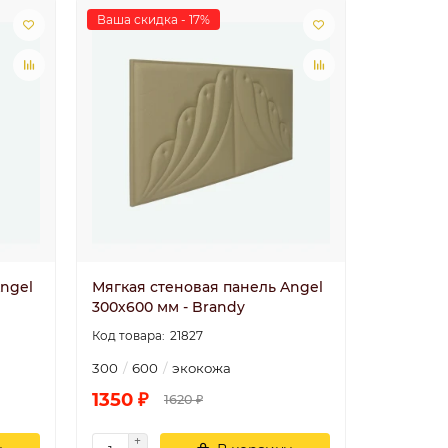
Ваша скидка - 17%
ngel
Мягкая стеновая панель Angel
300х600 мм - Brandy
21827
300
600
экокожа
1350 ₽
1620 ₽