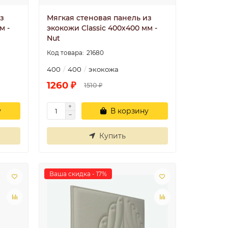
з
Мягкая стеновая панель из
м -
экокожи Classic 400х400 мм -
Nut
21680
400
400
экокожа
1260 ₽
1510 ₽
у
В корзину
Купить
Ваша скидка - 17%