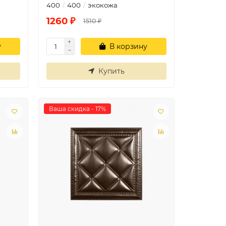
400
400
экокожа
1260 ₽
1510 ₽
у
В корзину
Купить
Ваша скидка - 17%