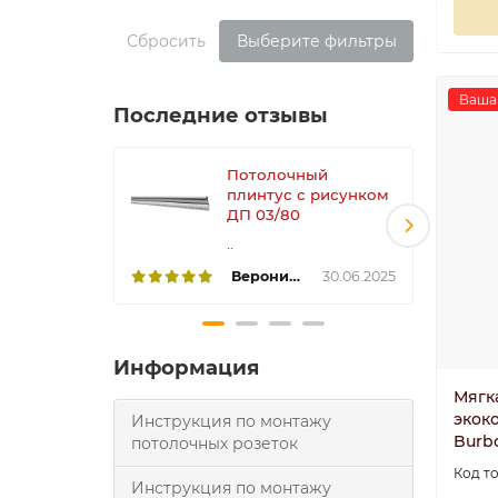
Сбросить
Выберите фильтры
Ваша 
Последние отзывы
Потолочный
плинтус с рисунком
ДП 03/80
..
Вероника
30.06.2025
Информация
Мягк
экоко
Инструкция по монтажу
Burb
потолочных розеток
Инструкция по монтажу