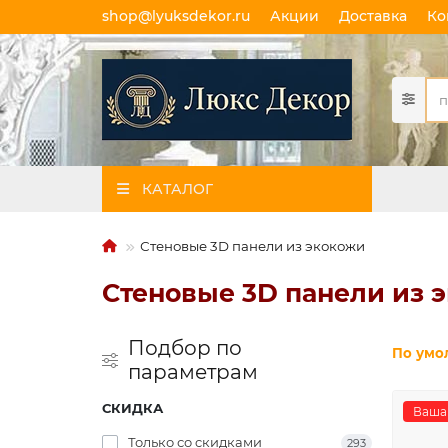
shop@lyuksdekor.ru
Акции
Доставка
Ко
КАТАЛОГ
Стеновые 3D панели из экокожи
Стеновые 3D панели из 
Подбор по
По умо
параметрам
СКИДКА
Ваша 
Только со cкидками
293