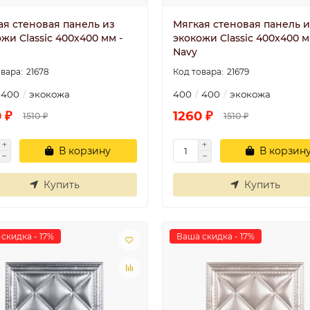
ая стеновая панель из
Мягкая стеновая панель и
жи Classic 400х400 мм -
экокожи Classic 400х400 м
Navy
21678
21679
400
экокожа
400
400
экокожа
 ₽
1260 ₽
1510 ₽
1510 ₽
В корзину
В корзин
Купить
Купить
скидка - 17%
Ваша скидка - 17%