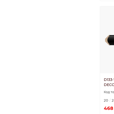
D133-
DECO
20
2
468