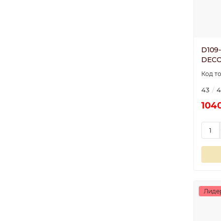
D109
DECO
43
4
1040
Лиде