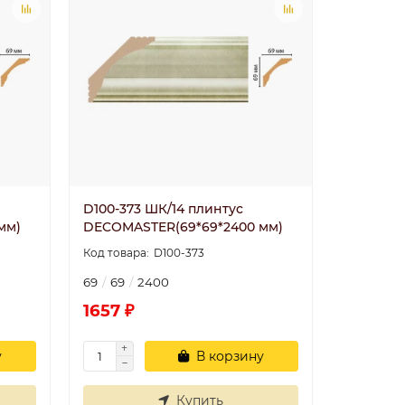
D100-373 ШК/14 плинтус
мм)
DECOMASTER(69*69*2400 мм)
D100-373
69
69
2400
1657 ₽
у
В корзину
Купить