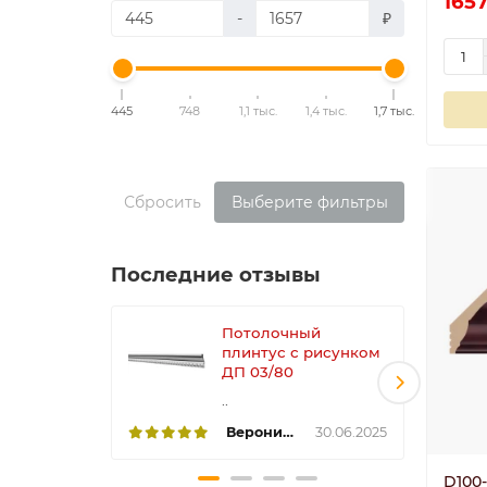
1657
-
₽
445
748
1,1 тыс.
1,4 тыс.
1,7 тыс.
Сбросить
Выберите фильтры
Последние отзывы
Потолочный
плинтус с рисунком
ДП 03/80
..
Вероника
30.06.2025
D100