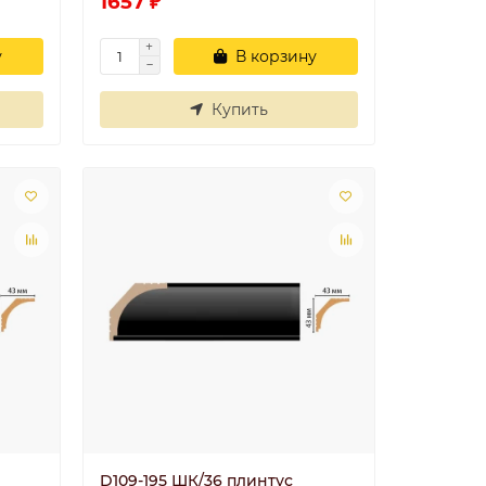
1657 ₽
у
В корзину
Купить
Угол У4 40x40
20
Угол смотрится
классно, советую..
5
Николай
30.06.2025
D109-195 ШК/36 плинтус