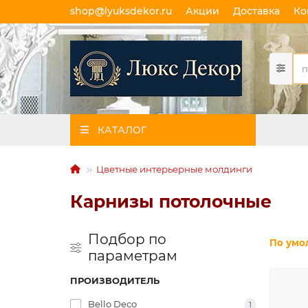
shop@lyuksdekor.ru
Акции
Доставка
Ко
КАТАЛОГ
Цветные интерьерные молдинги
Карнизы потолочные
Подбор по
По умо
параметрам
ПРОИЗВОДИТЕЛЬ
Bello Deco
1