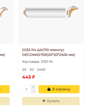
D133-114 ШК/110 плинтус
мм)
DECOMASTER(20*20*2400 мм)
D133-114
20
20
2400
445 ₽
у
В корзину
Купить