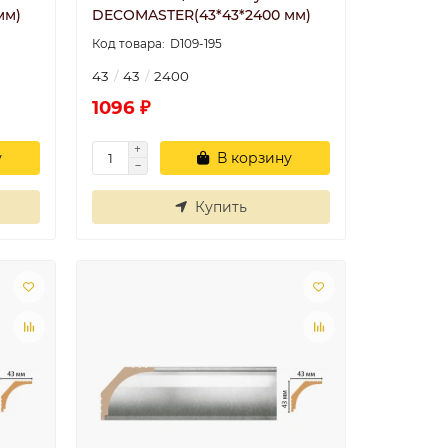
мм)
DECOMASTER(43*43*2400 мм)
D109-195
43
43
2400
1096 ₽
у
В корзину
Купить