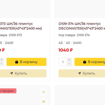
-373 ШК/36 плинтус
D109-374 ШК/36 плинтус
MASTER(43*43*2400 мм)
DECOMASTER(43*43*2400 
D109-373
D109-374
3
2400
43
43
2400
 ₽
1040 ₽
В корзину
В корзин
Купить
Купить
р продаж!