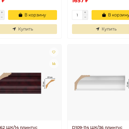
 ₽
1657 ₽
В корзину
В корзин
Купить
Купить
Плинтус
Плинтус
потолочный П 20
потолочный П 
100/40
100/40
..
..
Валентина
30.06.2025
Ира
30.06.202
-62 ШК/14 плинтус
D109-114 ШК/36 плинтус