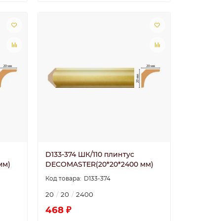
D133-374 ШК/110 плинтус
мм)
DECOMASTER(20*20*2400 мм)
D133-374
20
20
2400
468 ₽