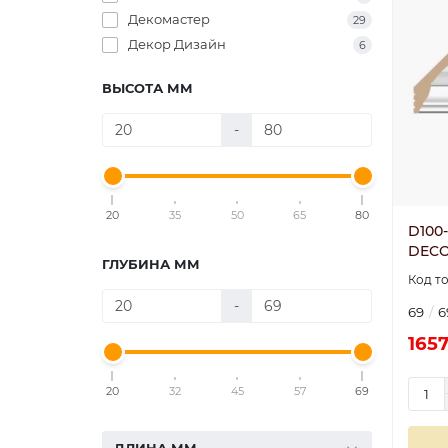
Декомастер
29
Декор Дизайн
6
ВЫСОТА ММ
-
20
35
50
65
80
D100-
DECO
ГЛУБИНА ММ
-
69
6
1657
20
32
45
57
69