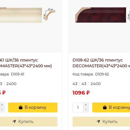
-61 ШК/36 плинтус
D109-62 ШК/36 плинтус
MASTER(43*43*2400 мм)
DECOMASTER(43*43*2400 
D109-61
D109-62
3
2400
43
43
2400
 ₽
1096 ₽
В корзину
В корзин
Купить
Купить