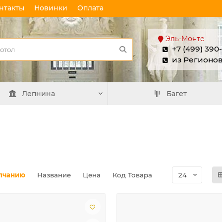
нтакты
Новинки
Оплата
Эль-Монте
+7 (499) 390
из Регионо
Лепнина
Багет
лчанию
Название
Цена
Код Товара