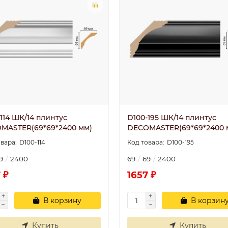
114 ШК/14 плинтус
D100-195 ШК/14 плинтус
MASTER(69*69*2400 мм)
DECOMASTER(69*69*2400 
D100-114
D100-195
9
2400
69
69
2400
 ₽
1657 ₽
В корзину
В корзин
Купить
Купить