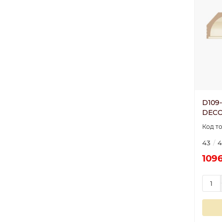
D109
DECO
43
4
1096