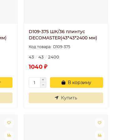
D109-375 ШК/36 плинтус
мм)
DECOMASTER(43*43*2400 мм)
D109-375
43
43
2400
1040 ₽
у
В корзину
Купить