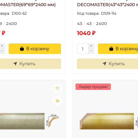
MASTER(69*69*2400 мм)
DECOMASTER(43*43*2400 
D100-62
D109-114
9
2400
43
43
2400
 ₽
1040 ₽
В корзину
В корзин
Купить
Купить
Лидер продаж!