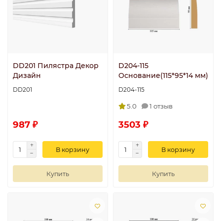
DD201 Пилястра Декор
D204-115
Дизайн
Основание(115*95*14 мм)
DD201
D204-115
5.0
1 отзыв
987 ₽
3503 ₽
В корзину
В корзину
Купить
Купить