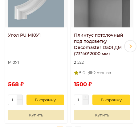
Угол PU М10У1
Плинтус потолочный
под подсветку
Decomaster D501 ДМ
(73*40*2000 мм)
М10У1
21522
5.0
2 отзыва
568 ₽
1500 ₽
В корзину
В корзину
Купить
Купить