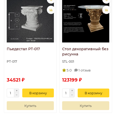
Пьедестал PT-017
Стол декоративный без
рисунка
PT-017
STL-001
5.0
1 отзыв
34521 ₽
123199 ₽
В корзину
В корзину
Купить
Купить