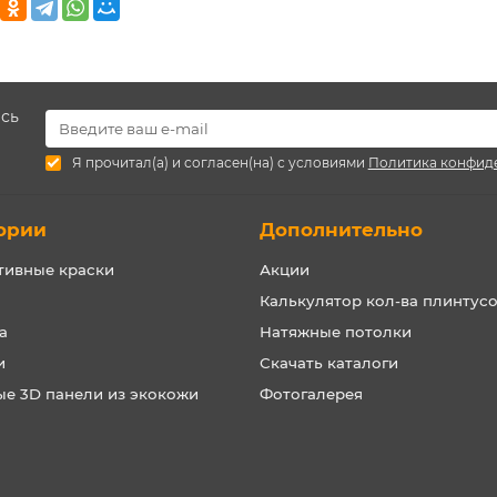
есь
Я прочитал(а) и согласен(на) с условиями
Политика конфид
ории
Дополнительно
тивные краски
Акции
Калькулятор кол-ва плинтус
а
Натяжные потолки
и
Скачать каталоги
ые 3D панели из экокожи
Фотогалерея