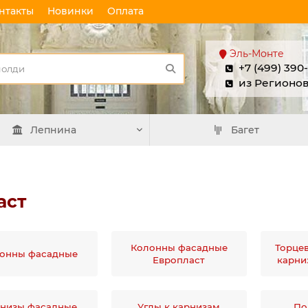
нтакты
Новинки
Оплата
Эль-Монте
+7 (499) 390
из Регионо
Лепнина
Багет
аст
Колонны фасадные
Торце
онны фасадные
Европласт
карни
Плинтус
Плинтус
потолочный П 20
потолочный П 
100/40
100/40
низы фасадные
Углы к карнизам
По