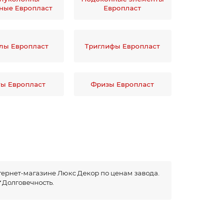
ные Европласт
Европласт
5
Николай
30.06.2025
лы Европласт
Триглифы Европласт
ты Европласт
Фризы Европласт
тернет-магазине Люкс Декор по ценам завода.
✔Долговечность.