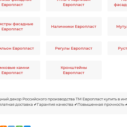
Европласт
..
Европласт
..
фасад
Валентина
30.06.2025
Ира
30.06.202
ястры фасадные
Наличники Европласт
Муту
Европласт
льон Европласт
Регулы Европласт
Рус
мковые камни
Кронштейны
Европласт
Европласт
ный декор Российского производства ТМ Европласт купить в ин
латная доставка ✔Гарантия качества ✔Повышенная прочность 