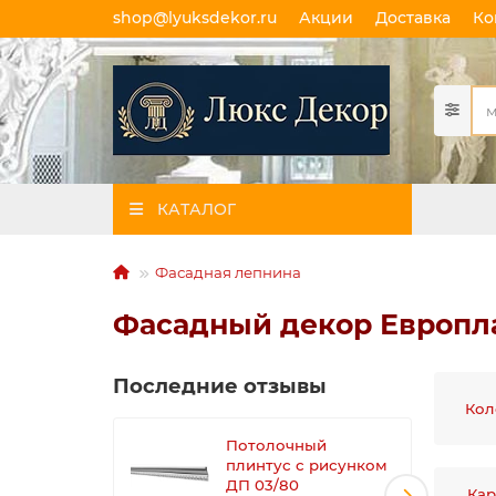
shop@lyuksdekor.ru
Акции
Доставка
Ко
КАТАЛОГ
Фасадная лепнина
Фасадный декор Европл
Последние отзывы
Кол
Потолочный
плинтус с рисунком
ДП 03/80
Кар