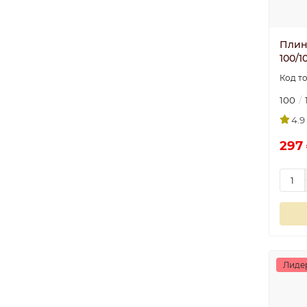
Плин
100/1
100
4.9
297 
Лиде