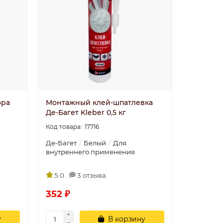
ора
Монтажный клей-шпатлевка
Де-Багет Kleber 0,5 кг
17716
Де-Багет
Белый
Для
внутреннего применения
5.0
3 отзыва
352 ₽
у
В корзину