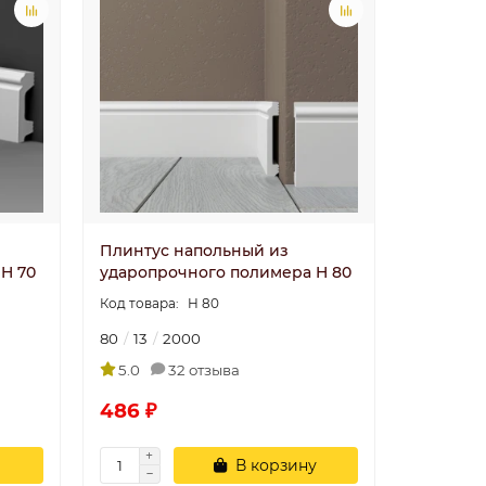
Плинтус напольный из
H 70
ударопрочного полимера H 80
Н 80
80
13
2000
5.0
32 отзыва
486 ₽
В корзину