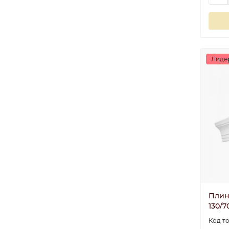
Лиде
Плин
130/7