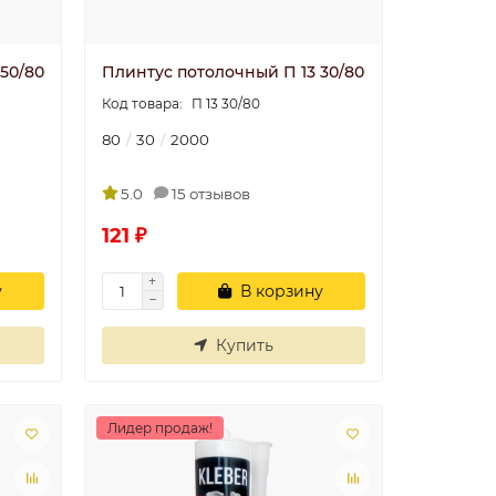
50/80
Плинтус потолочный П 13 30/80
П 13 30/80
80
30
2000
5.0
15 отзывов
121 ₽
у
В корзину
Купить
Лидер продаж!