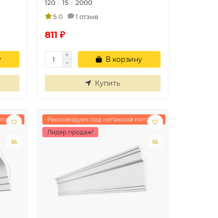
120
15
2000
5.0
1 отзыв
811 ₽
у
В корзину
Купить
отолок
Рекомендуем под натяжной потолок
Лидер продаж!