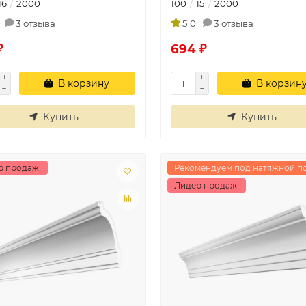
16
2000
100
15
2000
3 отзыва
5.0
3 отзыва
₽
694 ₽
В корзину
В корзин
Купить
Купить
р продаж!
Рекомендуем под натяжной п
Лидер продаж!