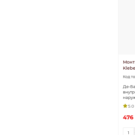
Монт
Klebe
Де-Ба
внутр
нару
5.0
476