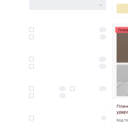
КОЛЛЕКЦИЯ
ЦВЕТ
Белый
Лиде
50
под покраску
18
ФАКТУРА
Без орнамента
60
С рисунком
48
НАЗНАЧЕНИЕ
Пол
Потолок
16
28
Стена
15
Плин
ТИП
удар
Для внутреннего
3
применения