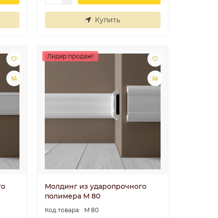
Купить
Лидер продаж!
го
Молдинг из ударопрочного
полимера M 80
М 80