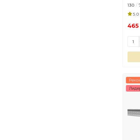
130
5.0
465
Реко
Лиде