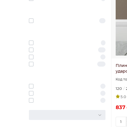
НОВИНКА
Только новые поступления
13
МАТЕРИАЛ
2000
1
Дюрополимер
48
Дюрополимер POLYMER
2
Полистирол
136
Плин
удар
ВИД:
Декоративная рейка
5
120
Молдинг
7
5.0
Плинтус
2
837 
ДЛИНА ММ