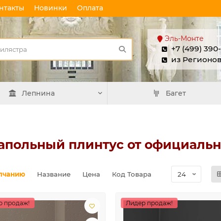
нтакты
Новинки
Оплата
Эль-Монте
+7 (499) 390
из Регионо
Лепнина
Багет
напольный плинтус от официальн
лчанию
Название
Цена
Код Товара
р продаж!
Лидер продаж!