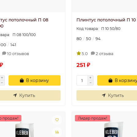
тус потолочный П 08
Плинтус потолочный П 10 
00
П 10 50/80
П 08 100/100
80
50
94
100
141
10 отзывов
5.0
2 отзыва
₽
251 ₽
В корзину
В корзин
Купить
Купить
р продаж!
Лидер продаж!