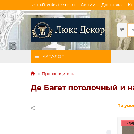
shop@lyuksdekor.ru
Акции
Доставка
Ко
КАТАЛОГ
Производитель
Де Багет потолочный и 
Подбор по
По умо
параметрам
СКИДКА
Лиде
Только со cкидками
1