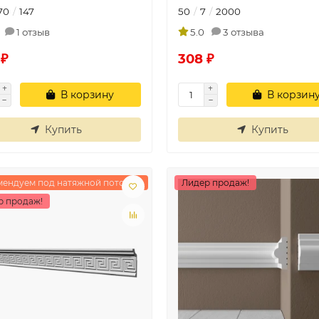
70
147
50
7
2000
1 отзыв
5.0
3 отзыва
 ₽
308 ₽
В корзину
В корзин
Купить
Купить
мендуем под натяжной потолок
Лидер продаж!
р продаж!