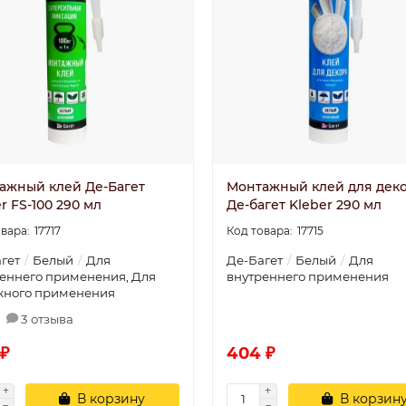
ажный клей Де-Багет
Монтажный клей для дек
r FS-100 290 мл
Де-багет Kleber 290 мл
17717
17715
гет
Белый
Для
Де-Багет
Белый
Для
еннего применения, Для
внутреннего применения
жного применения
3 отзыва
 ₽
404 ₽
В корзину
В корзин