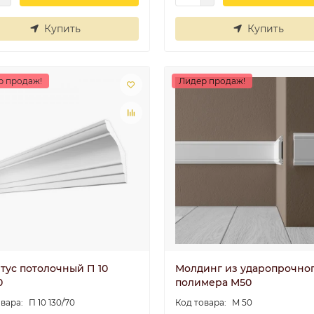
Купить
Купить
р продаж!
Лидер продаж!
тус потолочный П 10
Молдинг из ударопрочно
0
полимера M50
П 10 130/70
М 50