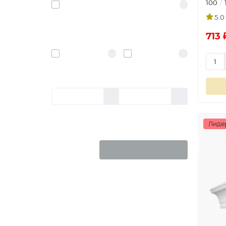
100
Для наружного
1
применения
5.0
713 
ВРЕМЯ КОРРЕКТИРОВКИ
5 мин.
8 мин.
1
3
ЦЕНА
-
₽
Лиде
Сбросить
Выберите фильтры