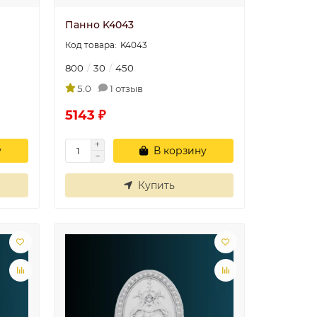
Панно K4043
K4043
Угол У4 40x40
800
30
450
20
Угол смотрится
5.0
1 отзыв
классно, советую..
5143 ₽
5
Николай
30.06.2025
у
В корзину
Купить