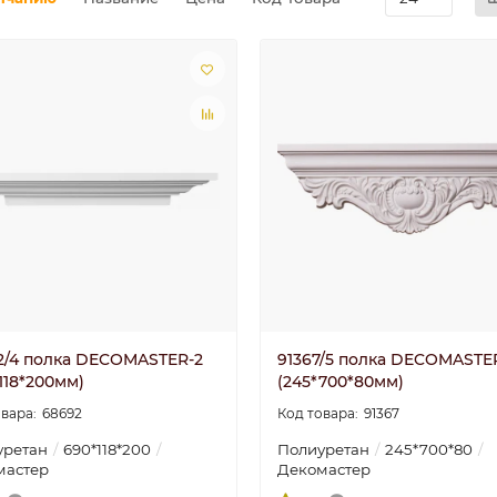
2/4 полка DECOMASTER-2
91367/5 полка DECOMASTE
118*200мм)
(245*700*80мм)
68692
91367
уретан
690*118*200
Полиуретан
245*700*80
мастер
Декомастер