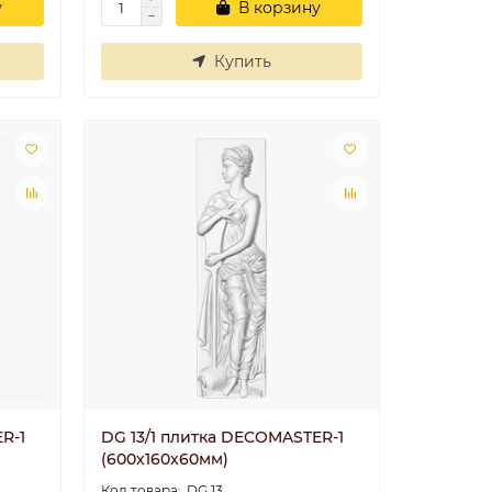
у
В корзину
Купить
R-1
DG 13/1 плитка DECOMASTER-1
(600х160х60мм)
DG 13