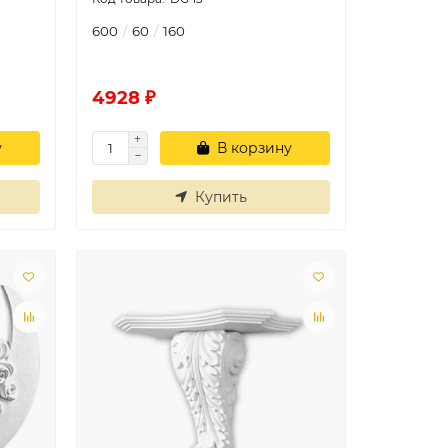
600
60
160
4928 ₽
у
В корзину
Купить