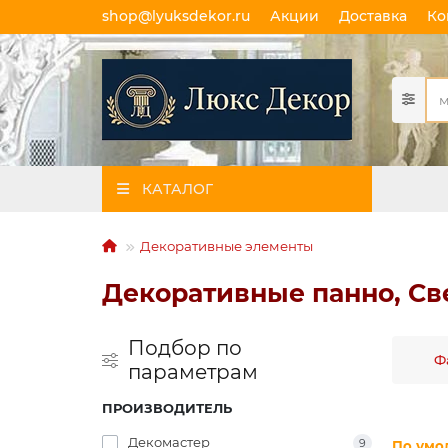
shop@lyuksdekor.ru
Акции
Доставка
Ко
КАТАЛОГ
Декоративные элементы
Декоративные панно, Св
Подбор по
Ф
параметрам
ПРОИЗВОДИТЕЛЬ
Декомастер
9
По умо