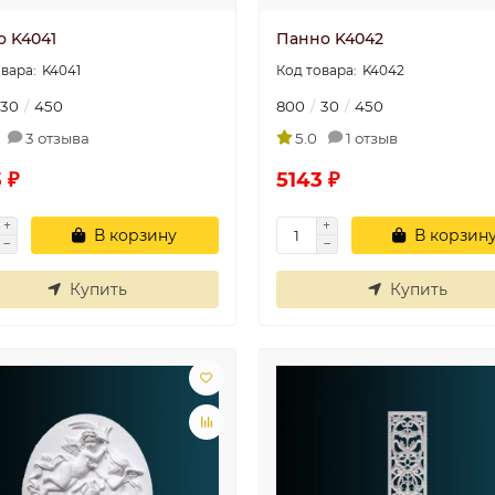
о K4041
Панно K4042
K4041
K4042
Плинтус
Плинтус
30
450
800
30
450
потолочный П 20
потолочный П 
100/40
100/40
3 отзыва
5.0
1 отзыв
..
..
 ₽
5143 ₽
Валентина
30.06.2025
Ира
30.06.202
В корзину
В корзин
Купить
Купить