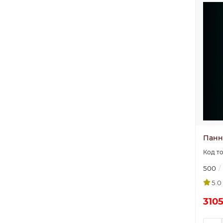
Панн
500
5.0
3105