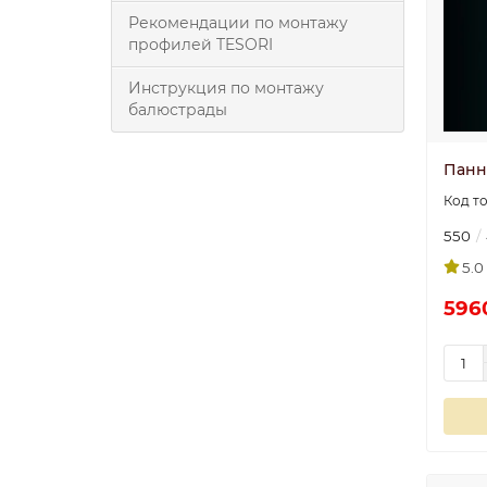
Рекомендации по монтажу
профилей TESORI
Инструкция по монтажу
балюстрады
Панн
550
5.0
596