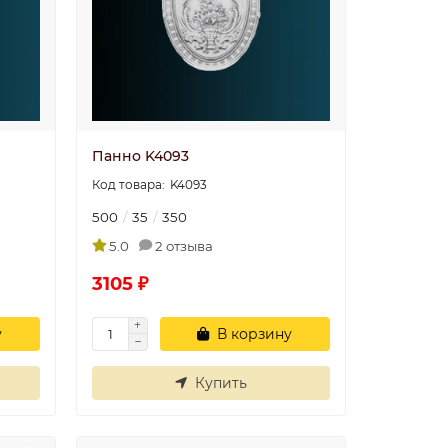
Панно K4093
K4093
500
35
350
5.0
2 отзыва
3105 ₽
у
В корзину
Купить