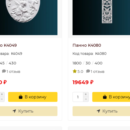
о K4049
Панно K4080
K4049
K4080
45
430
1800
30
400
1 отзыв
5.0
1 отзыв
0 ₽
19649 ₽
В корзину
В корзин
Купить
Купить