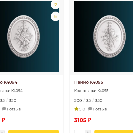
о K4094
Панно K4095
K4094
K4095
35
350
500
35
350
1 отзыв
5.0
1 отзыв
 ₽
3105 ₽