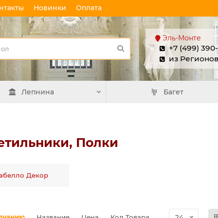
нтакты
Новинки
Оплата
Эль-Монте
+7 (499) 390
из Регионо
Лепнина
Багет
етильники, Полки
абелло Декор
лчанию
Название
Цена
Код Товара