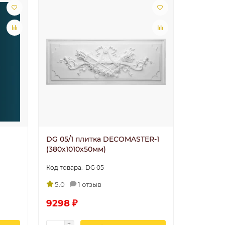
DG 05/1 плитка DECOMASTER-1
(380х1010х50мм)
DG 05
5.0
1 отзыв
9298 ₽