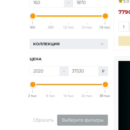
5.0
-
779
160
588
1,0 тыс.
1,4 тыс.
1,9 тыс.
КОЛЛЕКЦИЯ
ЦЕНА
-
₽
2 тыс.
6 тыс.
14 тыс.
24 тыс.
38 тыс.
Сбросить
Выберите фильтры