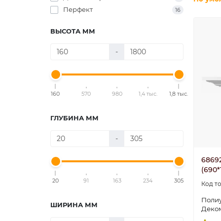
Перфект
16
ВЫСОТА ММ
-
160
570
980
1,4 тыс.
1,8 тыс.
ГЛУБИНА ММ
-
6869
(690*
20
91
163
234
305
Поли
ШИРИНА ММ
Деко