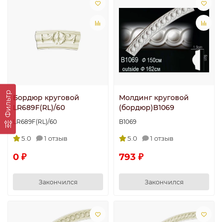
Фильтр
Бордюр круговой
Молдинг круговой
LR689F(RL)/60
(бордюр)B1069
LR689F(RL)/60
B1069
5.0
1 отзыв
5.0
1 отзыв
0 ₽
793 ₽
Закончился
Закончился