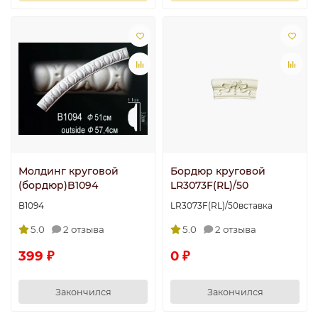
Молдинг круговой
Бордюр круговой
(бордюр)B1094
LR3073F(RL)/50
B1094
LR3073F(RL)/50вставка
5.0
2 отзыва
5.0
2 отзыва
399 ₽
0 ₽
Закончился
Закончился