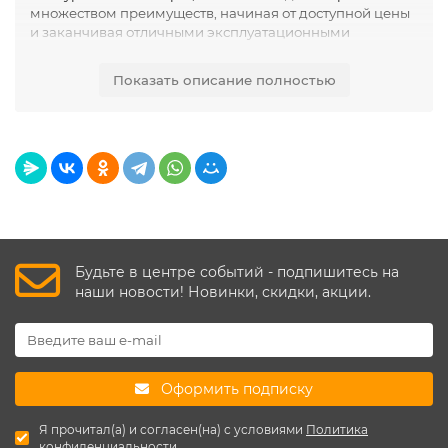
множеством преимуществ, начиная от доступной цены
и заканчивая отличными эксплуатационными
характеристиками.
карнизы с орнаментом из
полиуретана
Декомастер производят также и в гибком
Показать описание полностью
варианте, что крайне важно при отделке потолка,
закругленных стен, эркеров, и.т.д. Потолочные карнизы
с орнаментом из полиуретана легко моются и
окрашиваются в любой необходимый цвет.
Окрашивание может проводиться неоднократно, при
этом идеальная фактура декора не утратится. Среди
представленных в нашем каталоге потолочных
карнизов Вы легко подберете тот, что подходит именно
Вашему интерьеру, какой бы стиль для него Вы не
выбрали.
Будьте в центре событий - подпишитесь на
наши новости! Новинки, скидки, акции.
Оформить подписку
Я прочитал(а) и согласен(на) с условиями
Политика
конфиденциальности.