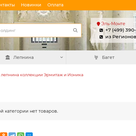
нтакты
Новинки
Оплата
Эль-Монте
+7 (499) 390
из Регионо
Лепнина
Багет
 лепнина коллекции Эрмитаж и Ионика
ой категории нет товаров.
Плинтус
Плинтус
потолочный П 20
потолочный П 
100/40
100/40