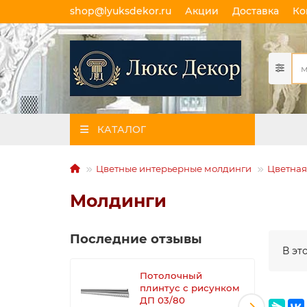
shop@lyuksdekor.ru
Акции
Доставка
Ко
КАТАЛОГ
Цветные интерьерные молдинги
Цветная
Молдинги
Последние отзывы
В эт
Потолочный
плинтус с рисунком
ДП 03/80