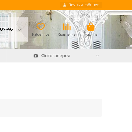
Личный кабинет
-87-46
в
Избранное
Сравнение
Корзина
Фотогалерея
Угол У4 40x40
20
Угол смотрится
классно, советую..