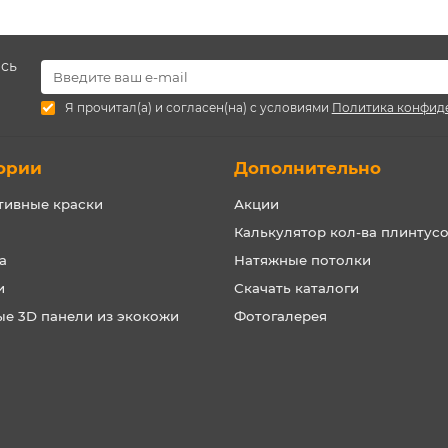
есь
Я прочитал(а) и согласен(на) с условиями
Политика конфид
ории
Дополнительно
тивные краски
Акции
Калькулятор кол-ва плинтус
а
Натяжные потолки
и
Скачать каталоги
ые 3D панели из экокожи
Фотогалерея