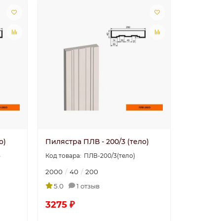
о)
Пилястра ПЛВ - 200/3 (тело)
5
ПЛВ-200/3(тело)
2000
40
200
5.0
1 отзыв
3275 ₽