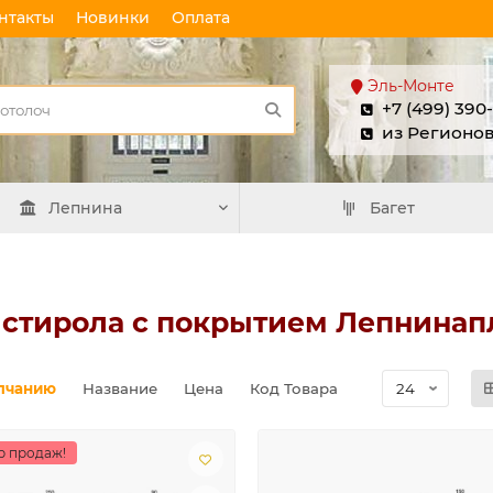
нтакты
Новинки
Оплата
Эль-Монте
+7 (499) 390
из Регионо
Лепнина
Багет
стирола с покрытием Лепнинап
лчанию
Название
Цена
Код Товара
р продаж!