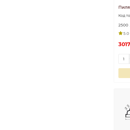
Пиляс
2500
5.0
3017