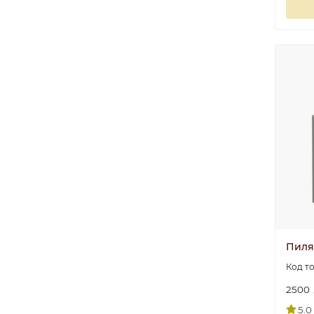
Пиляс
2500
5.0