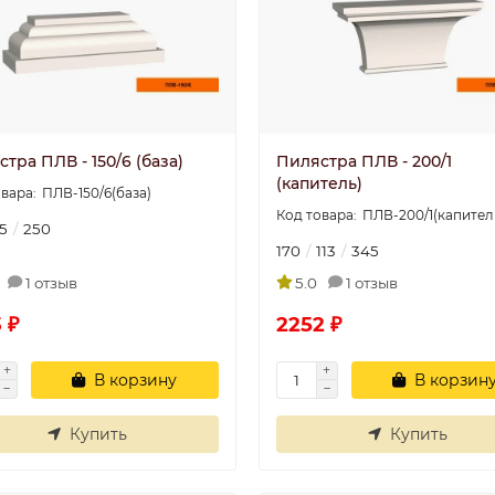
тра ПЛВ - 150/6 (база)
Пилястра ПЛВ - 200/1
(капитель)
ПЛВ-150/6(база)
ПЛВ-200/1(капител
5
250
170
113
345
1 отзыв
5.0
1 отзыв
 ₽
2252 ₽
В корзину
В корзин
Купить
Купить