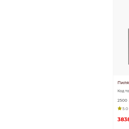
Пиляс
2500
5.0
383