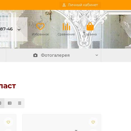
Личный кабинет
-87-46
в
Избранное
Сравнение
Корзина
Фотогалерея
ласт