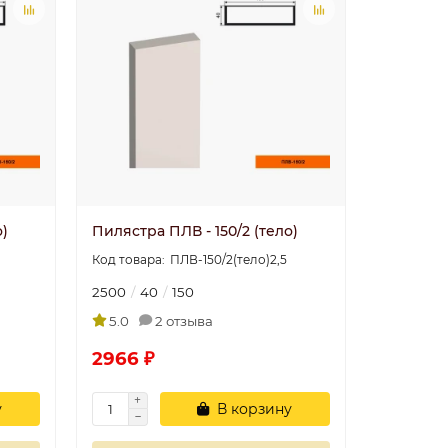
о)
Пилястра ПЛВ - 150/2 (тело)
ПЛВ-150/2(тело)2,5
2500
40
150
5.0
2 отзыва
2966 ₽
у
В корзину