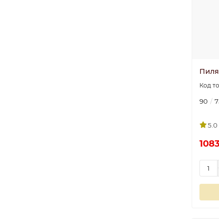
Пиляс
90
7
5.0
1083