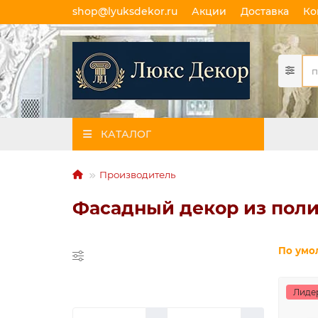
shop@lyuksdekor.ru
Акции
Доставка
Ко
КАТАЛОГ
Производитель
Фасадный декор из поли
Подбор по
По умо
параметрам
ЦЕНА
Лиде