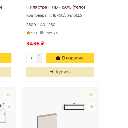
о)
Пилястра ПЛВ - 150/5 (тело)
ПЛВ-150/5(тело)2,5
2500
40
150
5.0
1 отзыв
3436 ₽
у
В корзину
Купить