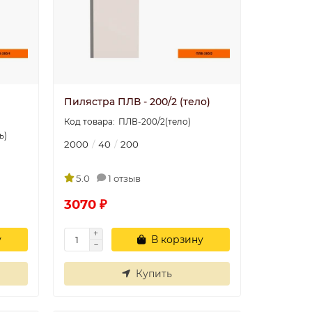
Пилястра ПЛВ - 200/2 (тело)
ПЛВ-200/2(тело)
ь)
2000
40
200
5.0
1 отзыв
3070 ₽
у
В корзину
Купить