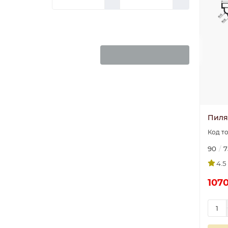
-
₽
Сбросить
Выберите фильтры
Пиляс
90
7
4.5
1070