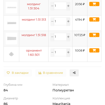
молдинг
2056
₽
1.51.504
молдинг 1.51.513
4194
₽
молдинг 1.51.518
10725
₽
орнамент
1008
₽
1.60.501
В закладки
В сравнение
Глубина мм
Материал
84
Полиуретан
Диаметр
Коллекция
86
Mauritania