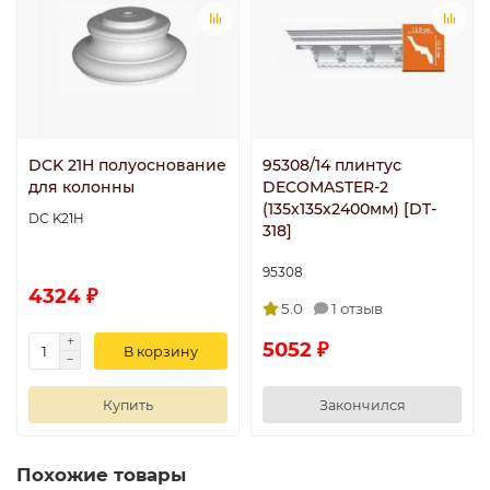
DCK 21H полуоснование
95308/14 плинтус
для колонны
DECOMASTER-2
(135х135х2400мм) [DT-
DC K21H
318]
95308
4324 ₽
5.0
1 отзыв
5052 ₽
В корзину
Купить
Закончился
Похожие товары