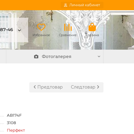
Личный кабинет
-87-46
в
Избранное
Сравнение
Корзина
Фотогалерея
Пред.товар
След.товар
AB174F
3108
Перфект