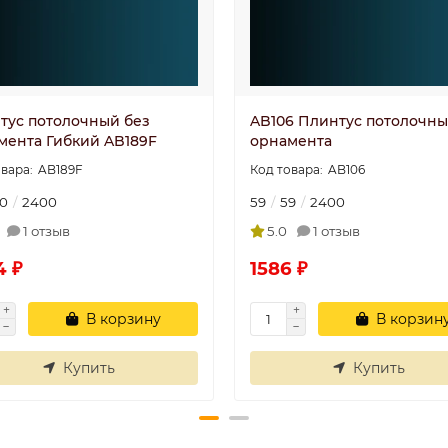
тус потолочный без
AB106 Плинтус потолочны
мента Гибкий AB189F
орнамента
AB189F
AB106
0
2400
59
59
2400
1 отзыв
5.0
1 отзыв
4 ₽
1586 ₽
В корзину
В корзин
Купить
Купить