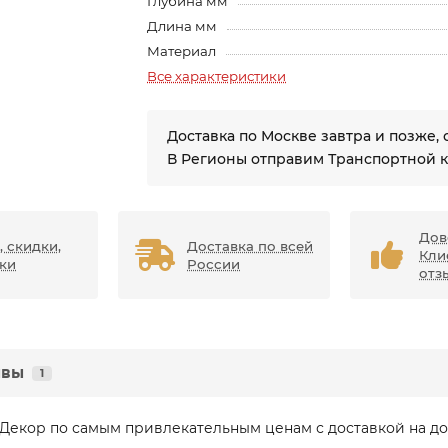
Глубина мм
Длина мм
Материал
Все характеристики
Доставка по Москве завтра и позже, 
В Регионы отправим Транспортной 
Дов
, скидки,
Доставка по всей
Кли
ки
России
отз
ывы
1
 Декор по самым привлекательным ценам с доставкой на до