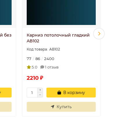
й без
Карниз потолочный гладкий
Карниз 
AB102
AB104
AB102
77
86
2400
71
83
2
5.0
1 отзыв
5.0
2210 ₽
2164 ₽
у
В корзину
Купить