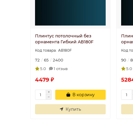
Плинтус потолочный без
Плин
орнамента Гибкий AB180F
орна
AB180F
72
65
2400
90
8
5.0
1 отзыв
5.0
4479 ₽
528
В корзину
Купить