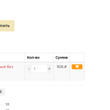
упить
Кол-во
Сумма
ный без
1616
₽
55