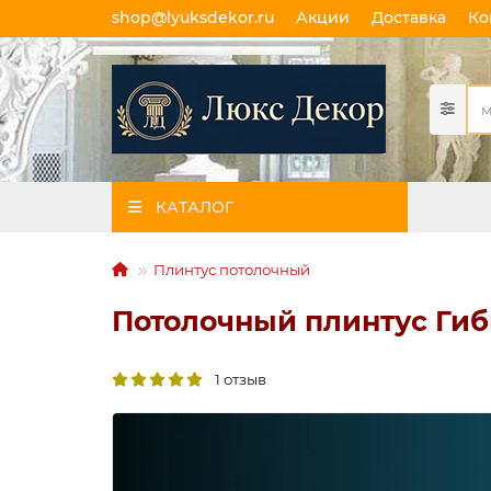
shop@lyuksdekor.ru
Акции
Доставка
Ко
КАТАЛОГ
Плинтус потолочный
Потолочный плинтус Гиб
1 отзыв