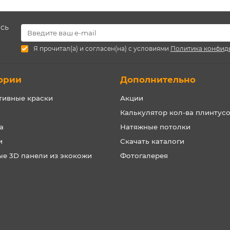
есь
Я прочитал(а) и согласен(на) с условиями
Политика конфид
ории
Дополнительно
тивные краски
Акции
Калькулятор кол-ва плинтус
а
Натяжные потолки
и
Скачать каталоги
ые 3D панели из экокожи
Фотогалерея