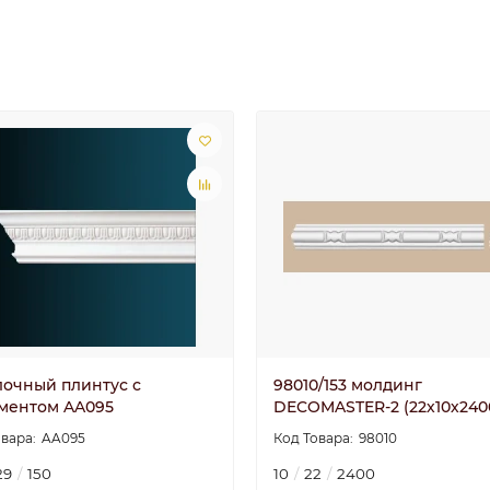
лочный плинтус с
98010/153 молдинг
ментом AA095
DECOMASTER-2 (22х10х240
AA095
98010
29
150
10
22
2400