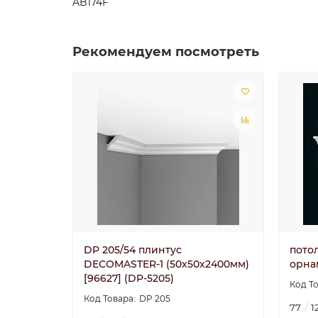
AB174F
Рекомендуем посмотреть
DP 205/54 плинтус
пото
DECOMASTER-1 (50х50х2400мм)
орна
[96627] (DP-5205)
DP 205
77
1