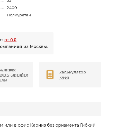
55
2400
Полиуретан
от
от 0 ₽
компанией из Москвы.
ольные
калькулятор
енты, читайте
клея
ывы
м или в офис Карниз без орнамента Гибкий