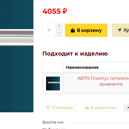
4055 ₽
К
В корзину
Подходит к изделию
Наименование
AB174 Плинтус потолоч
орнамента
В закладки
В сравнение
Высота мм