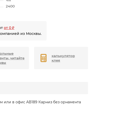
2400
от
от 0 ₽
компанией из Москвы.
ольные
калькулятор
енты, читайте
клея
ывы
м или в офис AB189 Карниз без орнамента