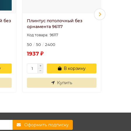
й без
Плинтус потолочный без
96118/4
орнамента 96117
2 (50х50
96117
50
50
2400
50
50
1937 ₽
1689 ₽
у
В корзину
Купить
Оформить подписку