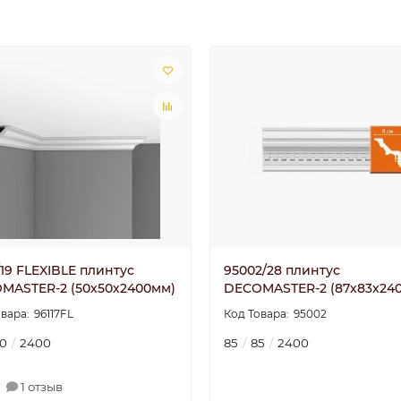
/19 FLEXIBLE плинтус
95002/28 плинтус
MASTER-2 (50х50х2400мм)
DECOMASTER-2 (87х83х24
96117FL
95002
0
2400
85
85
2400
1 отзыв