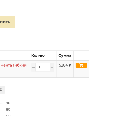
упить
Кол-во
Сумма
амента Гибкий
5284
₽
90
80
122