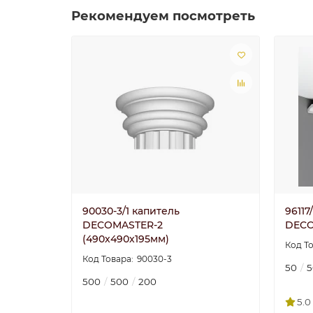
Рекомендуем посмотреть
90030-3/1 капитель
96117
DECOMASTER-2
DECO
(490х490х195мм)
90030-3
50
5
500
500
200
5.0