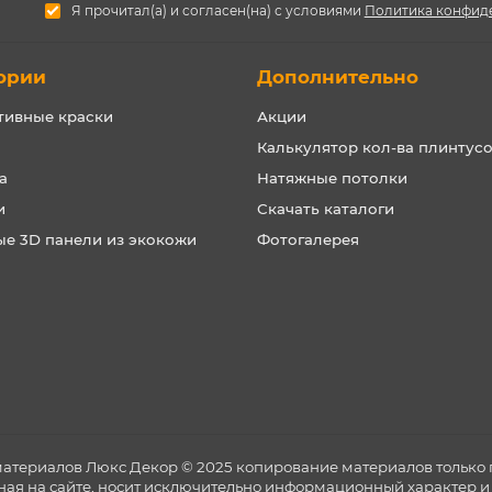
Я прочитал(а) и согласен(на) с условиями
Политика конфид
ории
Дополнительно
тивные краски
Акции
Калькулятор кол-ва плинтус
а
Натяжные потолки
и
Скачать каталоги
ые 3D панели из экокожи
Фотогалерея
материалов Люкс Декор © 2025 копирование материалов только 
ная на сайте, носит исключительно информационный характер и 