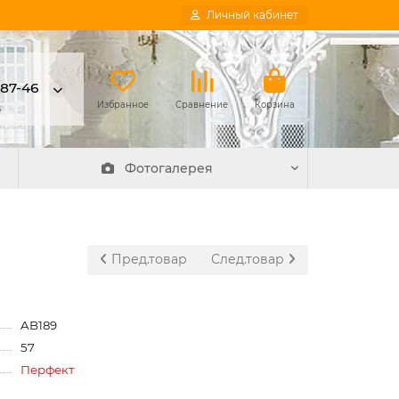
Личный кабинет
-87-46
в
Избранное
Сравнение
Корзина
Фотогалерея
Пред.товар
След.товар
AB189
57
Перфект