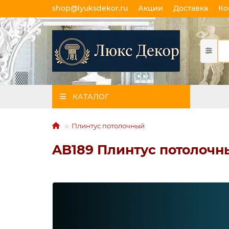
shop@lyuksdekor.ru
Акции
Доставка
Ко
КАТАЛОГ
Плинтус потолочный
AB189 Плинтус потолочн