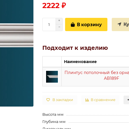
2222 ₽
К
В корзину
Подходит к изделию
Наименование
Плинтус потолочный без орн
AB189F
В закладки
В сравнение
Высота мм
Глубина мм
Диагональ мм