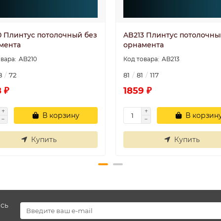
0 Плинтус потолочный без
AB213 Плинтус потолочны
мента
орнамента
AB210
AB213
8
72
81
81
117
 ₽
1859 ₽
В корзину
В корзин
Купить
Купить
есь