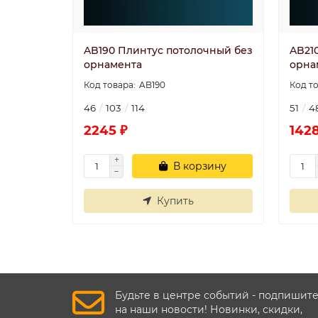
AB190 Плинтус потолочный без
AB21
орнамента
орна
AB190
46
103
114
51
4
2245 ₽
1428
В корзину
Купить
Будьте в центре событий - подпишит
на наши новости! Новинки, скидки,