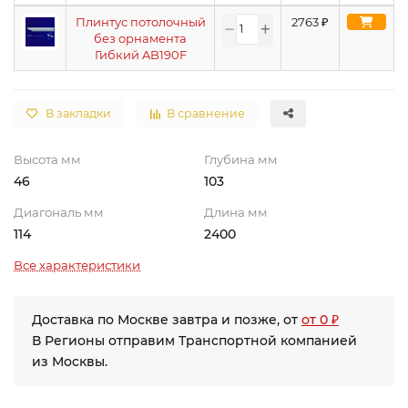
Плинтус потолочный
2763
₽
без орнамента
Гибкий AB190F
В закладки
В сравнение
Высота мм
Глубина мм
46
103
Диагональ мм
Длина мм
114
2400
Все характеристики
Доставка по Москве завтра и позже, от
от 0 ₽
В Регионы отправим Транспортной компанией
из Москвы.