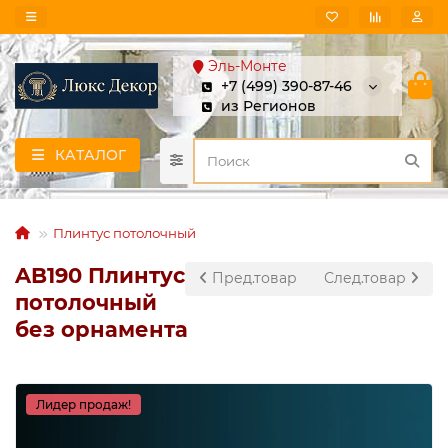
Эль-Монте
+7 (499) 390-87-46
из Регионов
КАТАЛОГ
Плинтус потолочный
AB190 Плинтус
Пред.товар
След.товар
потолочный
без орнамента
Лидер продаж!