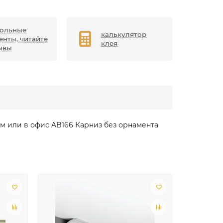
ольные
калькулятор
енты, читайте
клея
ывы
м или в офис AB166 Карниз без орнамента