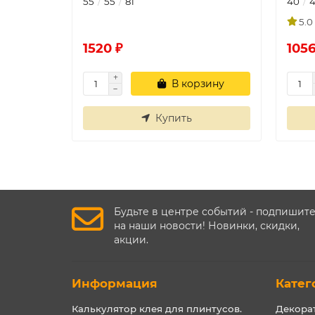
55
55
81
40
5.0
1520 ₽
1056
В корзину
Купить
Будьте в центре событий - подпишит
на наши новости! Новинки, скидки,
акции.
Информация
Катег
Калькулятор клея для плинтусов.
Декора