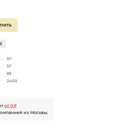
упить
57
57
83
2400
от
от 0 ₽
компанией из Москвы.