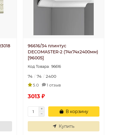
3018
96616/34 плинтус
DECOMASTER-2 (74х74х2400мм)
[96005]
96616
74
74
2400
5.0
1 отзыв
3013 ₽
В корзину
Купить