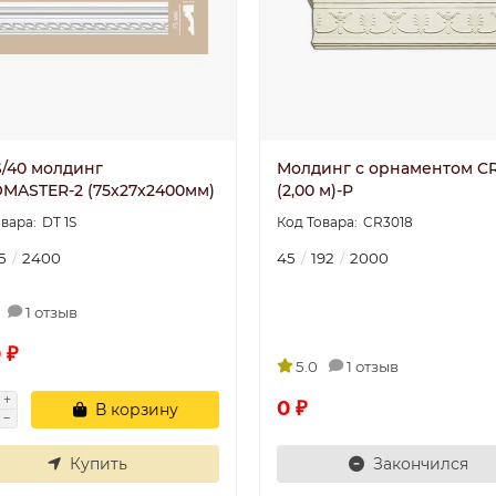
S/40 молдинг
Молдинг с орнаментом CR
MASTER-2 (75х27x2400мм)
(2,00 м)-P
DT 1S
CR3018
5
2400
45
192
2000
1 отзыв
 ₽
5.0
1 отзыв
0 ₽
В корзину
Купить
Закончился