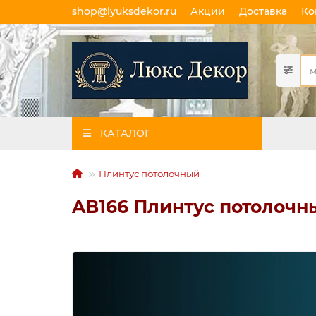
shop@lyuksdekor.ru
Акции
Доставка
Ко
КАТАЛОГ
Плинтус потолочный
AB166 Плинтус потолочн