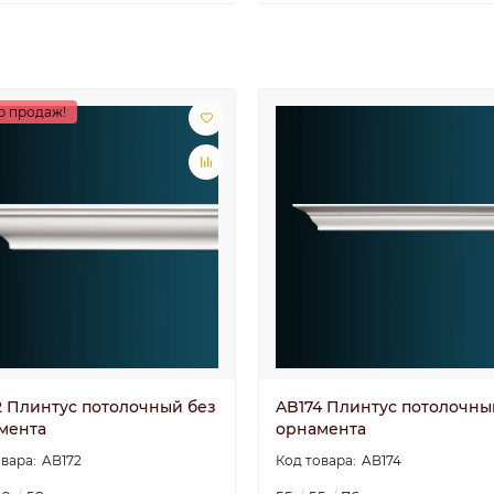
р продаж!
2 Плинтус потолочный без
AB174 Плинтус потолочны
мента
орнамента
AB172
AB174