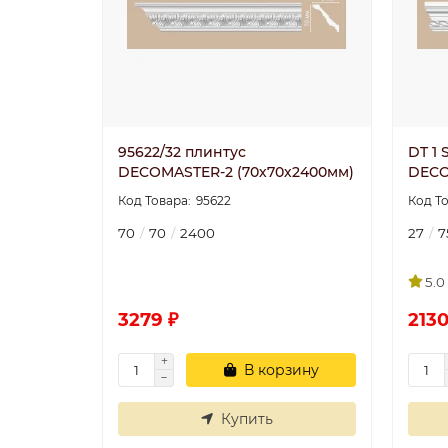
95622/32 плинтус
DT 1 
DECOMASTER-2 (70х70х2400мм)
DECO
95622
70
70
2400
27
7
5.0
3279 ₽
2130
В корзину
Купить