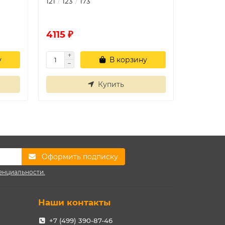
121
123
173
72
65
4115 ₽
1859 ₽
у
В корзину
Купить
Оформить подписку
енциальности.
Наши контакты
+7 (499) 390-87-46