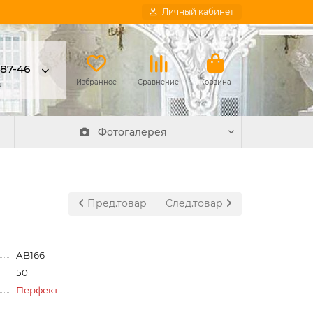
Личный кабинет
-87-46
в
Избранное
Сравнение
Корзина
Фотогалерея
Пред.товар
След.товар
AB166
50
Перфект