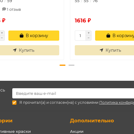
40
59
55
55
76
1 отзыв
 ₽
1616 ₽
В корзину
В корзин
Купить
Купить
есь
Я прочитал(а) и согласен(на) с условиями
Политика конфид
ории
Дополнительно
тивные краски
Акции