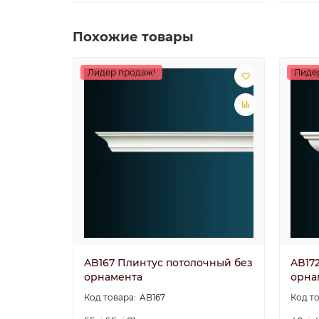
Похожие товары
Лидер продаж!
Лиде
AB167 Плинтус потолочный без
AB17
орнамента
орна
AB167