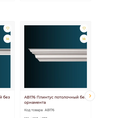
й без
AB176 Плинтус потолочный без
AB180 П
орнамента
орнамен
AB176