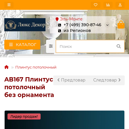
Эль-Монте
+7 (499) 390-87-46
из Регионов
КАТАЛОГ
Плинтус потолочный
AB167 Плинтус
Пред.товар
След.товар
потолочный
без орнамента
Лидер продаж!