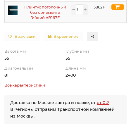
Плинтус потолочный
3862
₽
без орнамента
Гибкий AB167F
В закладки
В сравнение
Высота мм
Глубина мм
55
55
Диагональ мм
Длина мм
81
2400
Все характеристики
Доставка по Москве завтра и позже, от
от 0 ₽
В Регионы отправим Транспортной компанией
из Москвы.