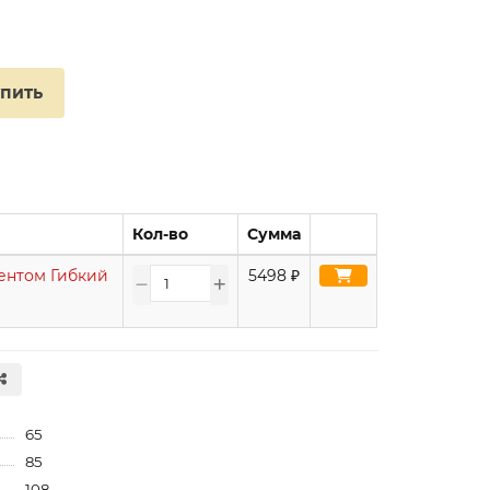
упить
Кол-во
Сумма
ентом Гибкий
5498
₽
65
85
108