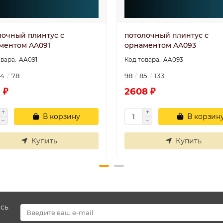
лочный плинтус с
потолочный плинтус с
ментом AA091
орнаментом AA093
AA091
AA093
64
78
98
85
133
 ₽
2608 ₽
В корзину
В корзин
Купить
Купить
есь