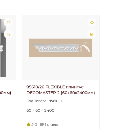
95610/26 FLEXIBLE плинтус
00мм)
DECOMASTER-2 (60х60х2400мм)
95610FL
60
60
2400
5.0
1 отзыв