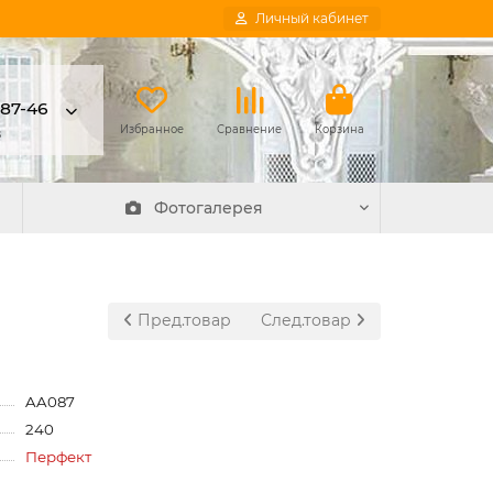
Личный кабинет
-87-46
в
Избранное
Сравнение
Корзина
Фотогалерея
Пред.товар
След.товар
AA087
240
Перфект