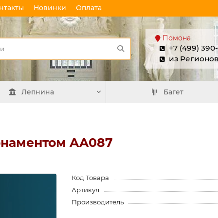
нтакты
Новинки
Оплата
Помона
+7 (499) 390
из Регионо
Лепнина
Багет
рнаментом AA087
Код Товара
Артикул
Производитель