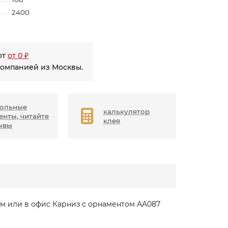
2400
от
от 0 ₽
компанией из Москвы.
ольные
калькулятор
енты, читайте
клея
ывы
ом или в офис Карниз с орнаментом AA087