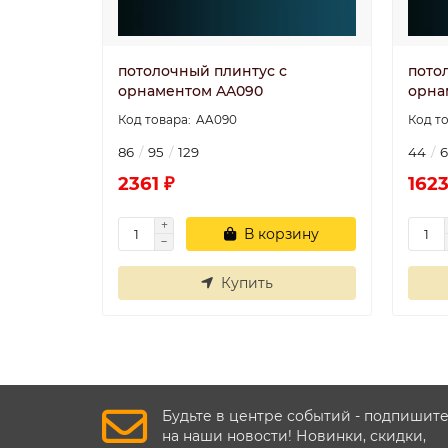
потолочный плинтус с
пото
орнаментом AA090
орна
AA090
86
95
129
44
2361 ₽
1623
В корзину
Купить
Будьте в центре событий - подпишит
на наши новости! Новинки, скидки,