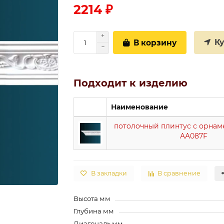
2214 ₽
К
В корзину
Подходит к изделию
Наименование
потолочный плинтус с орнам
AA087F
В закладки
В сравнение
Высота мм
Глубина мм
Диагональ мм