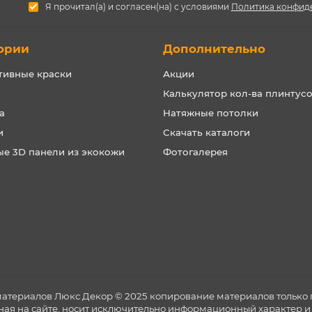
Я прочитал(а) и согласен(на) с условиями
Политика конфид
ории
Дополнительно
тивные краски
Акции
Калькулятор кол-ва плинтус
а
Натяжные потолки
и
Скачать каталоги
ые 3D панели из экокожи
Фотогалерея
материалов Люкс Декор © 2025 копирование материалов только 
ная на сайте, носит исключительно информационный характер и 