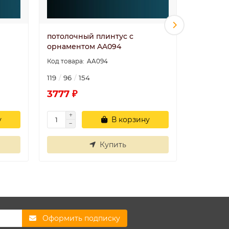
потолочный плинтус с
потолоч
орнаментом AA094
орнамен
AA094
119
96
154
77
129
3777 ₽
3288 ₽
у
В корзину
Купить
Оформить подписку