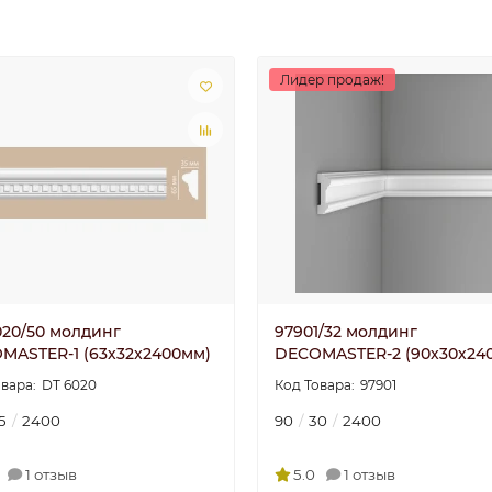
Лидер продаж!
020/50 молдинг
97901/32 молдинг
MASTER-1 (63х32x2400мм)
DECOMASTER-2 (90х30х24
DT 6020
97901
5
2400
90
30
2400
1 отзыв
5.0
1 отзыв