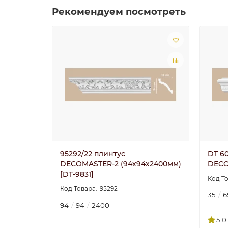
Рекомендуем посмотреть
95292/22 плинтус
DT 6
DECOMASTER-2 (94х94х2400мм)
DECO
[DT-9831]
95292
35
6
94
94
2400
5.0