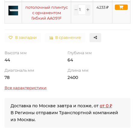
потолочный плинтус
4233
₽
с орнаментом
Гибкий AA091F
В закладки
В сравнение
Высота мм
Глубина мм
44
64
Диагональ мм
Длина мм
78
2400
Все характеристики
Доставка по Москве завтра и позже, от
от 0 ₽
В Регионы отправим Транспортной компанией
из Москвы.