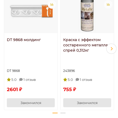
DT 9868 молдинг
Краска с эффектом
состаренного металла -
спрей 0,312кг
DT 9868
243896
5.0
1 отзыв
5.0
1 отзыв
2601 ₽
755 ₽
Закончился
Закончился