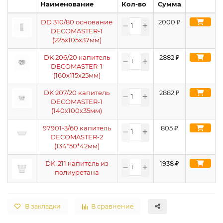
Наименование
Кол-во
Сумма
DD 310/80 основание
2000
₽
DECOMASTER-1
(225х105х37мм)
DK 206/20 капитель
2882
₽
DECOMASTER-1
(160х115х25мм)
DK 207/20 капитель
2882
₽
DECOMASTER-1
(140х100х35мм)
97901-3/60 капитель
805
₽
DECOMASTER-2
(134*50*42мм)
DK-211 капитель из
1938
₽
полиуретана
В закладки
В сравнение