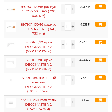
897901-120/16 радиус
3317
₽
DECOMASTER-2 (700,
600 мм)
897901-150/16 радиус
4551
₽
DECOMASTER-2 (840,
750 мм)
97901-1L/10 арка
4244
₽
DECOMASTER-2
(650*320*30мм)
97901-1R/10 арка
4244
₽
DECOMASTER-2
(650*320*30мм)
97901-2/60 замковый
764
₽
элемент
DECOMASTER-2
(130*95*45мм)
97901-3/60 капитель
805
₽
DECOMASTER-2
(134*50*42мм)