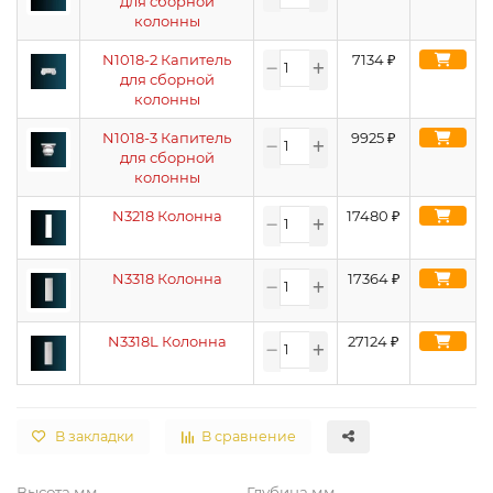
для сборной
колонны
N1018-2 Капитель
7134
₽
для сборной
колонны
N1018-3 Капитель
9925
₽
для сборной
колонны
N3218 Колонна
17480
₽
N3318 Колонна
17364
₽
N3318L Колонна
27124
₽
В закладки
В сравнение
Высота мм
Глубина мм