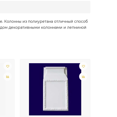
не. Колонны из полиуретана отличный способ
ой дом декоративными колоннами и лепниной
Лидер пр