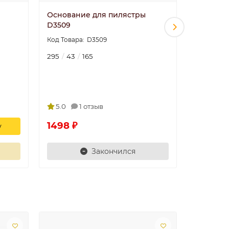
Основание для пилястры
N2018-4
D3509
(база)к
D3509
295
43
165
125
180
5.0
1 отзыв
5.0
1498 ₽
4246 ₽
у
Закончился