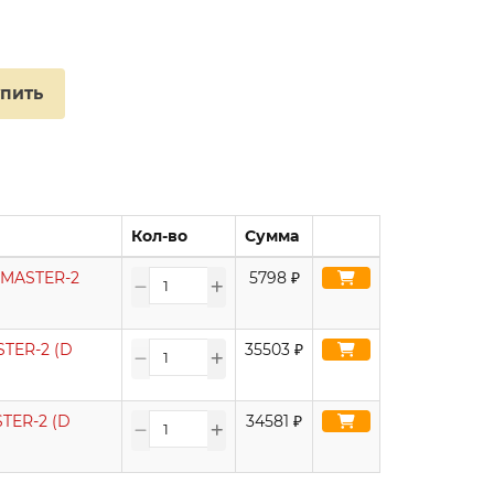
упить
Кол-во
Сумма
OMASTER-2
5798
₽
TER-2 (D
35503
₽
TER-2 (D
34581
₽