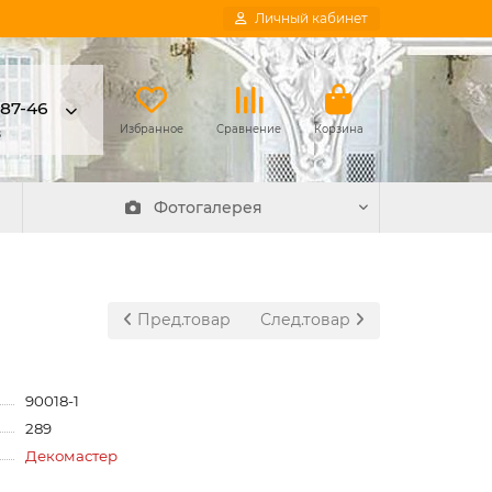
Личный кабинет
-87-46
в
Избранное
Сравнение
Корзина
Фотогалерея
Пред.товар
След.товар
90018-1
289
Декомастер