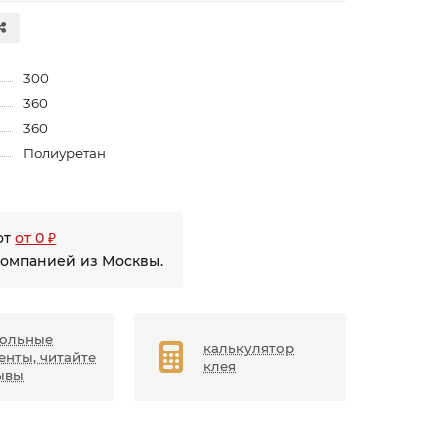
300
360
360
Полиуретан
от
от 0 ₽
компанией из Москвы.
ольные
калькулятор
енты, читайте
клея
ывы