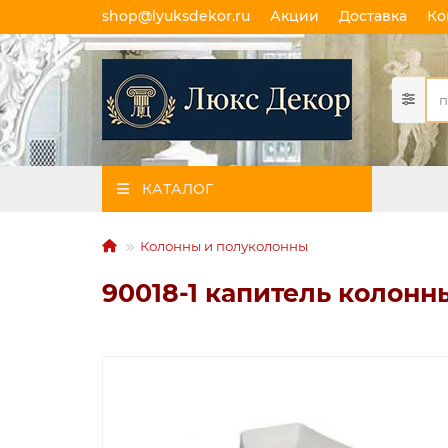
shop@lyuksdekor.ru
Акции
Доставка
Ко
КАТАЛОГ
Колонны и полуколонны
90018-1 капитель колонн