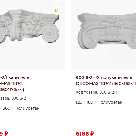
-2/1 капитель
90018-2H/2 полукапитель
MASTER-2
DECOMASTER-2 (360х165х1
360*170мм)
90018-2H
90018-2
125
180
Полиуретан
360
Полиуретан
9 ₽
6188 ₽