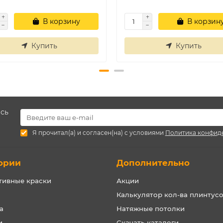
В корзину
В корзин
Купить
Купить
есь
Я прочитал(а) и согласен(на) с условиями
Политика конфид
ории
Дополнительно
тивные краски
Акции
Калькулятор кол-ва плинтус
а
Натяжные потолки
и
Скачать каталоги