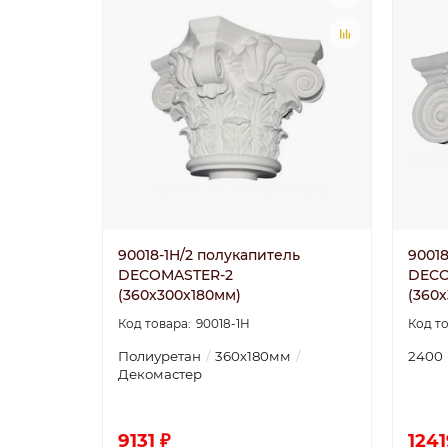
90018-1H/2 полукапитель
90018
DECOMASTER-2
DECO
(360х300х180мм)
(360х
90018-1H
Полиуретан
360х180мм
2400
Декомастер
9131 ₽
1241