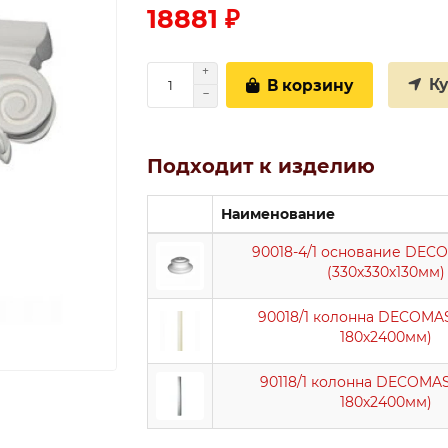
18881 ₽
К
В корзину
Подходит к изделию
Наименование
90018-4/1 основание DEC
(330х330х130мм)
90018/1 колонна DECOMAS
180х2400мм)
90118/1 колонна DECOMAS
180х2400мм)