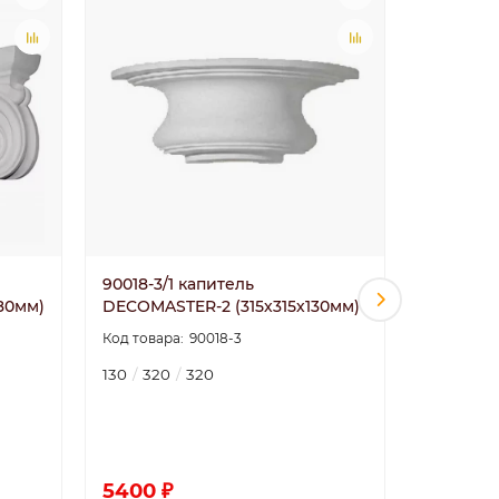
90018-3/1 капитель
90018-3H
80мм)
DECOMASTER-2 (315х315х130мм)
DECOMAS
90018-3
130
320
320
130
320
5.0
5400 ₽
4805 ₽