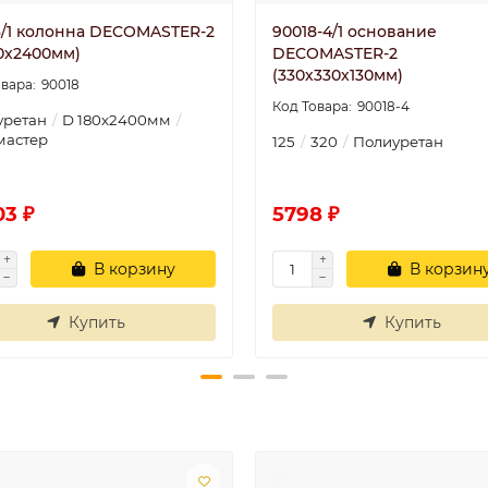
8/1 колонна DECOMASTER-2
90018-4/1 основание
80х2400мм)
DECOMASTER-2
(330х330х130мм)
90018
90018-4
уретан
D 180х2400мм
мастер
125
320
Полиуретан
03 ₽
5798 ₽
В корзину
В корзин
Купить
Купить