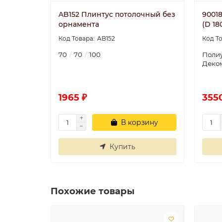
AB152 Плинтус потолочный без
9001
орнамента
(D 1
AB152
70
70
100
Поли
Деко
1965 ₽
355
В корзину
Купить
Похожие товары