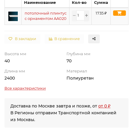
Наименование
Кол-во
Сумма
потолочный плинтус
1735
₽
с орнаментом AA020
В закладки
В сравнение
Высота мм
Глубина мм
40
70
Длина мм
Материал
2400
Полиуретан
Все характеристики
Доставка по Москве завтра и позже, от
от 0 ₽
В Регионы отправим Транспортной компанией
из Москвы.