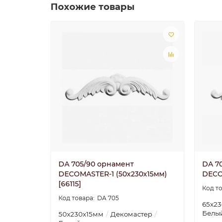
Похожие товары
DA 705/90 орнамент
DA 7
DECOMASTER-1 (50х230х15мм)
DECO
[66115]
DA 705
65х2
Белы
50х230х15мм
Декомастер