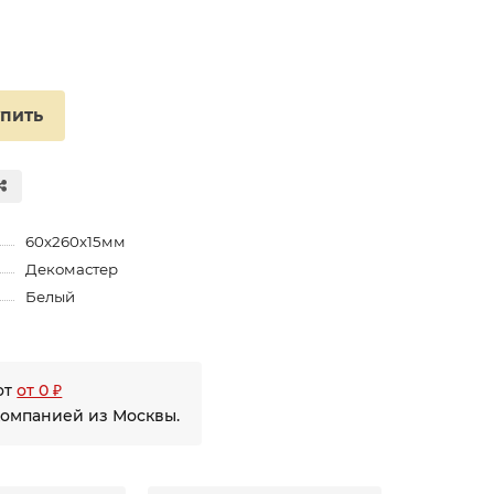
упить
60х260х15мм
Декомастер
Белый
от
от 0 ₽
компанией из Москвы.