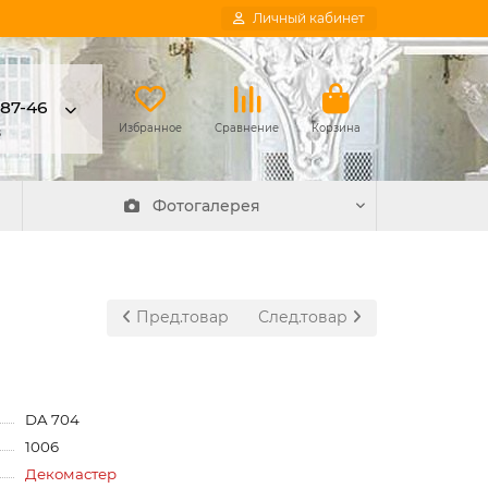
Личный кабинет
-87-46
в
Избранное
Сравнение
Корзина
Фотогалерея
Пред.товар
След.товар
DA 704
1006
Декомастер