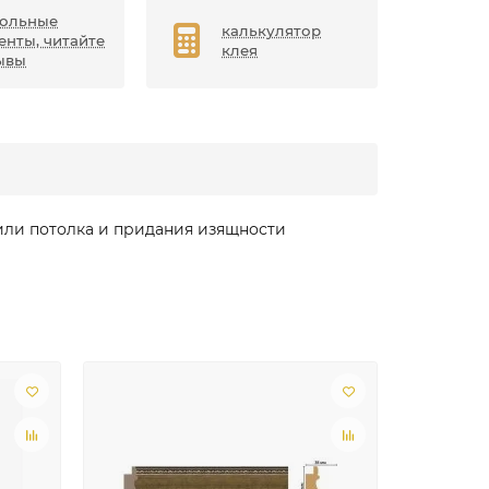
ольные
калькулятор
енты, читайте
клея
ывы
 или потолка и придания изящности