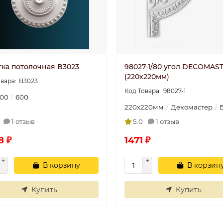
тка потолочная B3023
98027-1/80 угол DECOMAST
(220х220мм)
B3023
98027-1
00
600
220х220мм
Декомастер
1 отзыв
5.0
1 отзыв
8 ₽
1471 ₽
В корзину
В корзин
Купить
Купить