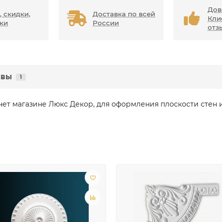
Дов
, скидки,
Доставка по всей
Кли
ки
России
отз
ывы
1
рнет магазине Люкс Декор, для оформления плоскости стен