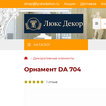
shop@lyuksdekor.ru
Акции
Доставка
Ко
КАТАЛОГ
Декоративные элементы
Орнамент DA 704
1 отзыв