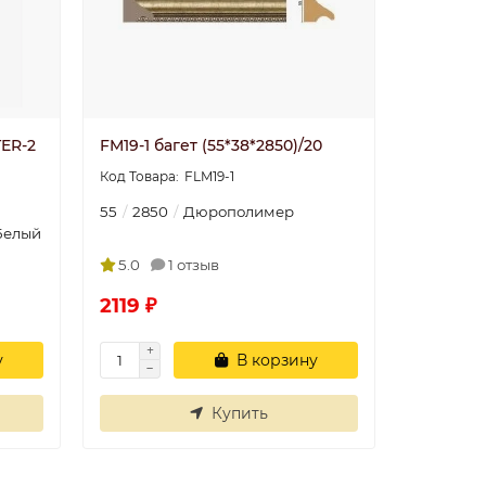
ER-2
FM19-1 багет (55*38*2850)/20
FLM19-1
55
2850
Дюрополимер
Белый
5.0
1 отзыв
2119 ₽
у
В корзину
Купить