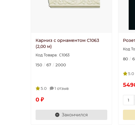
Карниз с орнаментом C1063
Розе
(2,00 м)
C1063
80
6
150
67
2000
5.0
549
5.0
1 отзыв
0 ₽
Закончился