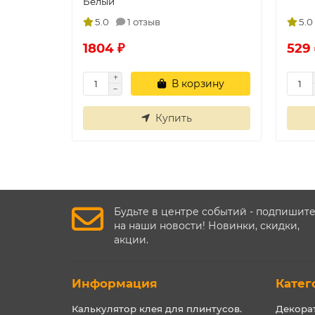
Белый
5.0
1 отзыв
5.0
1804 ₽
529 
В корзину
Купить
Будьте в центре событий - подпишит
на наши новости! Новинки, скидки,
акции.
Информация
Катег
Калькулятор клея для плинтусов.
Декора