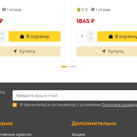
1 отзыв
5.0
1 отзыв
₽
1845 ₽
В корзину
В корзин
Купить
Купить
есь
Я прочитал(а) и согласен(на) с условиями
Политика конфид
ории
Дополнительно
тивные краски
Акции