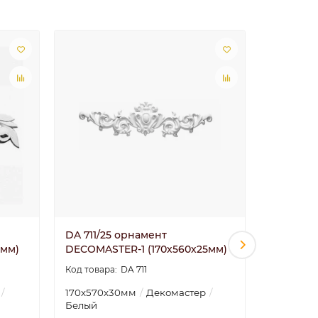
DA 711/25 орнамент
DA 712/5
5мм)
DECOMASTER-1 (170х560х25мм)
DECOMAS
DA 711
170х570х30мм
Декомастер
120х415х
Белый
Белый