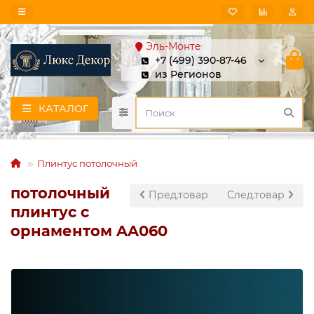
Эль-Монте
+7 (499) 390-87-46
из Регионов
КАТАЛОГ
Плинтус потолочный
потолочный
Пред.товар
След.товар
плинтус с
орнаментом AA060