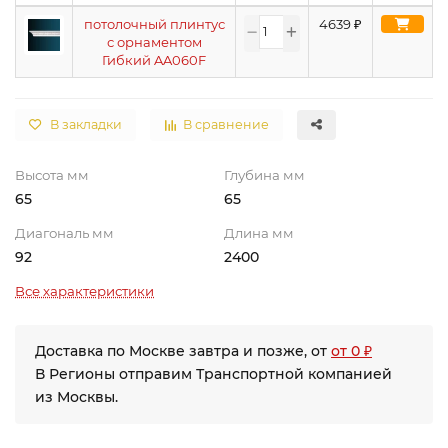
потолочный плинтус
4639
₽
с орнаментом
Гибкий AA060F
В закладки
В сравнение
Высота мм
Глубина мм
65
65
Диагональ мм
Длина мм
92
2400
Все характеристики
Доставка по Москве завтра и позже, от
от 0 ₽
В Регионы отправим Транспортной компанией
из Москвы.