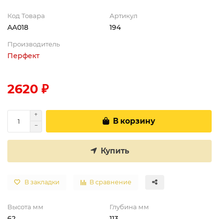
Код Товара
Артикул
AA018
194
Производитель
Перфект
2620 ₽
В корзину
Купить
В закладки
В сравнение
Высота мм
Глубина мм
62
113