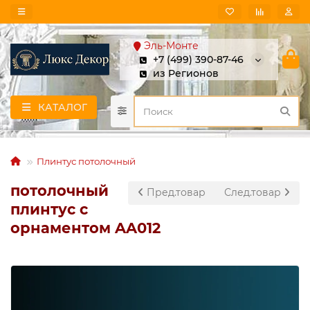
Эль-Монте
+7 (499) 390-87-46
из Регионов
КАТАЛОГ
Плинтус потолочный
потолочный
Пред.товар
След.товар
плинтус с
орнаментом AA012