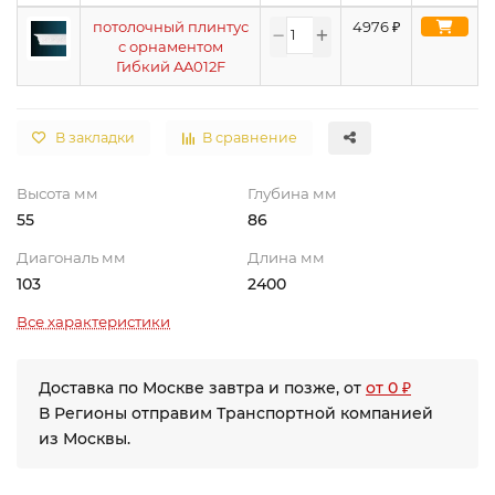
потолочный плинтус
4976
₽
с орнаментом
Гибкий AA012F
В закладки
В сравнение
Высота мм
Глубина мм
55
86
Диагональ мм
Длина мм
103
2400
Все характеристики
Доставка по Москве завтра и позже, от
от 0 ₽
В Регионы отправим Транспортной компанией
из Москвы.