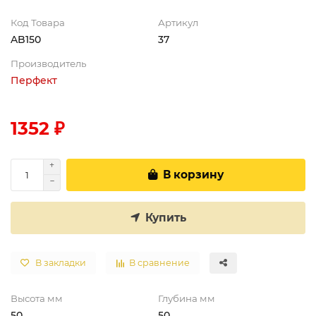
Код Товара
Артикул
AB150
37
Производитель
Перфект
1352 ₽
В корзину
Купить
В закладки
В сравнение
Высота мм
Глубина мм
50
50