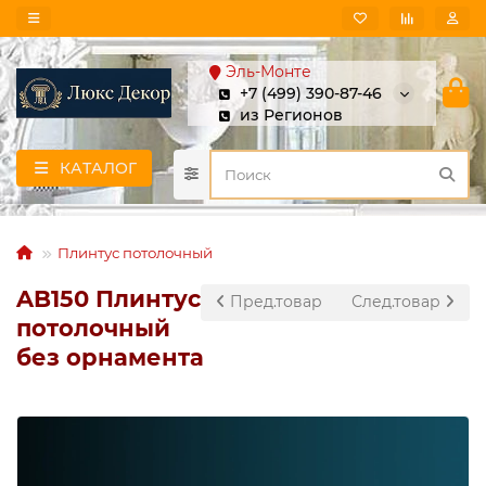
Эль-Монте
+7 (499) 390-87-46
из Регионов
КАТАЛОГ
Плинтус потолочный
AB150 Плинтус
Пред.товар
След.товар
потолочный
без орнамента