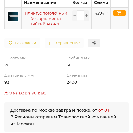
Наименование
Кол-во
Сумма
Плинтус потолочный
4294
₽
без орнамента
Гибкий AB143F
В закладки
В сравнение
Высота мм
Глубина мм
76
51
Диагональ мм
Длина мм
93
2400
Все характеристики
Доставка по Москве завтра и позже, от
от 0 ₽
В Регионы отправим Транспортной компанией
из Москвы.