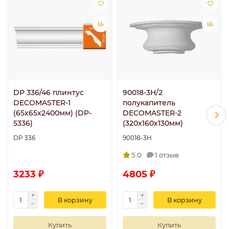
DP 336/46 плинтус
90018-3H/2
DECOMASTER-1
полукапитель
(65х65х2400мм) (DP-
DECOMASTER-2
5336)
(320х160х130мм)
DP 336
90018-3H
5.0
1 отзыв
3233 ₽
4805 ₽
В корзину
В корзину
Купить
Купить