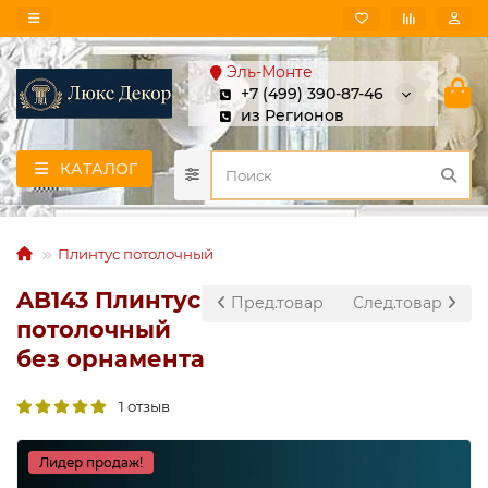
Эль-Монте
+7 (499) 390-87-46
из Регионов
КАТАЛОГ
Плинтус потолочный
AB143 Плинтус
Пред.товар
След.товар
потолочный
без орнамента
1 отзыв
Лидер продаж!