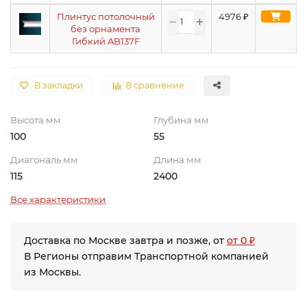
Плинтус потолочный
4976
₽
без орнамента
Гибкий AB137F
В закладки
В сравнение
Высота мм
Глубина мм
100
55
Диагональ мм
Длина мм
115
2400
Все характеристики
Доставка по Москве завтра и позже, от
от 0 ₽
В Регионы отправим Транспортной компанией
из Москвы.