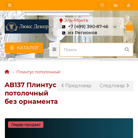
Эль-Монте
+7 (499) 390-87-46
из Регионов
КАТАЛОГ
Плинтус потолочный
AB137 Плинтус
Пред.товар
След.товар
потолочный
без орнамента
Лидер продаж!