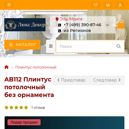
Эль-Монте
+7 (499) 390-87-46
из Регионов
КАТАЛОГ
Плинтус потолочный
AB112 Плинтус
Пред.товар
След.товар
потолочный
без орнамента
1 отзыв
Лидер продаж!