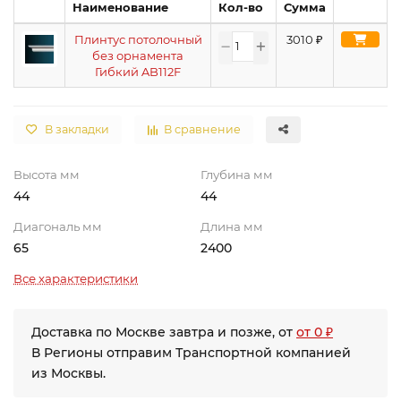
Наименование
Кол-во
Сумма
Плинтус потолочный
3010
₽
без орнамента
Гибкий AB112F
В закладки
В сравнение
Высота мм
Глубина мм
44
44
Диагональ мм
Длина мм
65
2400
Все характеристики
Доставка по Москве завтра и позже, от
от 0 ₽
В Регионы отправим Транспортной компанией
из Москвы.