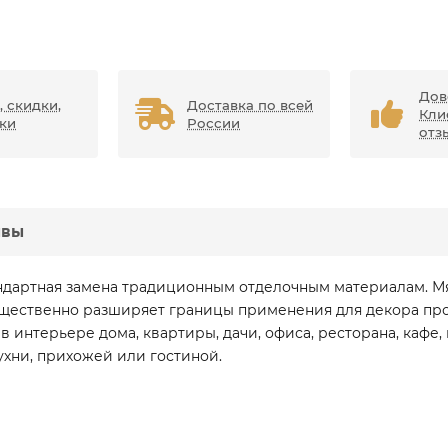
Дов
, скидки,
Доставка по всей
Кли
ки
России
отз
ывы
ндартная замена традиционным отделочным материалам. Мяг
ущественно разширяет границы применения для декора про
в интерьере дома, квартиры, дачи, офиса, ресторана, кафе
кухни, прихожей или гостиной.