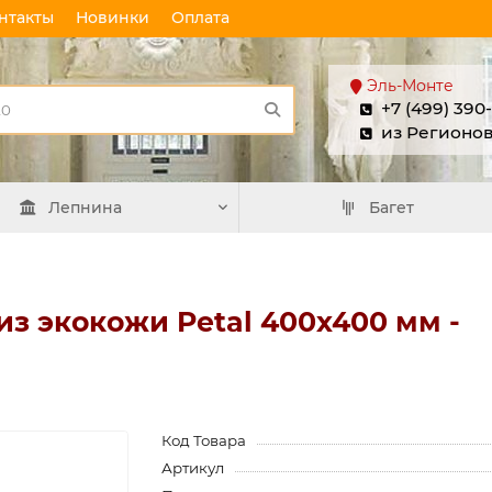
нтакты
Новинки
Оплата
Эль-Монте
+7 (499) 390
из Регионо
Лепнина
Багет
из экокожи Petal 400х400 мм -
Код Товара
Артикул