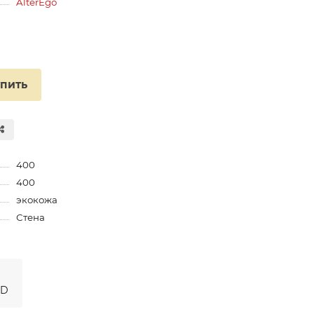
AlterEgo
упить
400
400
экокожа
Стена
PD