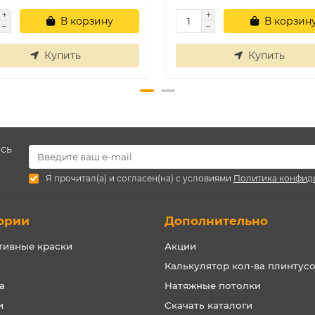
В корзину
В корзин
Купить
Купить
есь
Я прочитал(а) и согласен(на) с условиями
Политика конфид
ории
Дополнительно
тивные краски
Акции
Калькулятор кол-ва плинтус
а
Натяжные потолки
и
Скачать каталоги