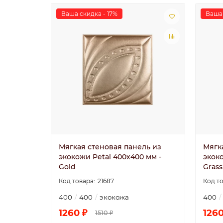
Ваша скидка - 17%
Ваша 
Мягкая стеновая панель из
Мягк
экокожи Petal 400х400 мм -
экоко
Gold
Grass
21687
400
400
экокожа
400
1260 ₽
1260
1510 ₽