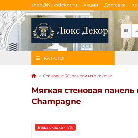
shop@lyuksdekor.ru
Акции
Доставка
Ко
КАТАЛОГ
Стеновые 3D панели из экокожи
Мягкая стеновая панель 
Champagne
Ваша скидка - 17%