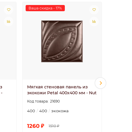
Ваша скидка - 17%
Ваша скид
з
Мягкая стеновая панель из
Мягкая с
 -
экокожи Petal 400х400 мм - Nut
экокожи 
Platinum
21690
400
400
экокожа
400
40
1260 ₽
1260 ₽
1510 ₽