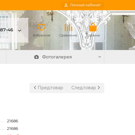
Личный кабинет
-87-46
в
Избранное
Сравнение
Корзина
Фотогалерея
Пред.товар
След.товар
21686
21686