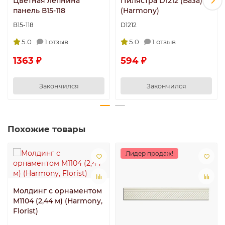
Цветная лепнина
Пилястра D1212 (База)
панель В15-118
(Harmony)
B15-118
D1212
5.0
1 отзыв
5.0
1 отзыв
1363 ₽
594 ₽
Закончился
Закончился
Похожие товары
Лидер продаж!
Молдинг с орнаментом
M1104 (2,44 м) (Harmony,
Florist)