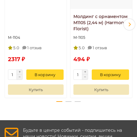
Молдинг с орнаментом
M1105 (2,44 м) (Harmony,
Florist)
M-1104
M-1105
5.0
1 отзыв
5.0
1 отзыв
2317 ₽
494 ₽
В корзину
В корзину
Купить
Купить
Будьте в центре событий - подпишитесь на
наши новости! Новинки, скидки, акции.