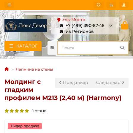
Эль-Монте
+7 (499) 390-87-46
из Регионов
КАТАЛОГ
Лепнина на стены
Молдинг с
Пред.товар
След.товар
гладким
профилем M213 (2,40 м) (Harmony)
1 отзыв
Лидер продаж!