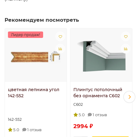
Рекомендуем посмотреть
Лидер продаж!
цветная лепнина угол
Плинтус потолочный
142-552
без орнамента C602
C602
5.0
1 отзыв
142-552
2994 ₽
5.0
1 отзыв