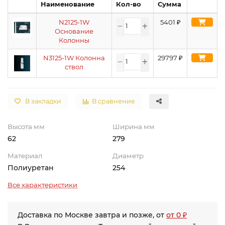
Наименование
Кол-во
Сумма
N2125-1W
5401
₽
Основание
Колонны
N3125-1W Колонна
29797
₽
ствол
В закладки
В сравнение
Высота мм
Ширина мм
62
279
Материал
Диаметр
Полиуретан
254
Все характеристики
Доставка по Москве завтра и позже, от
от 0 ₽