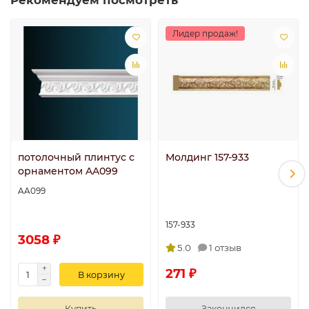
Лидер продаж!
потолочный плинтус с
Молдинг 157-933
орнаментом AA099
AA099
157-933
3058 ₽
5.0
1 отзыв
271 ₽
В корзину
Купить
Закончился