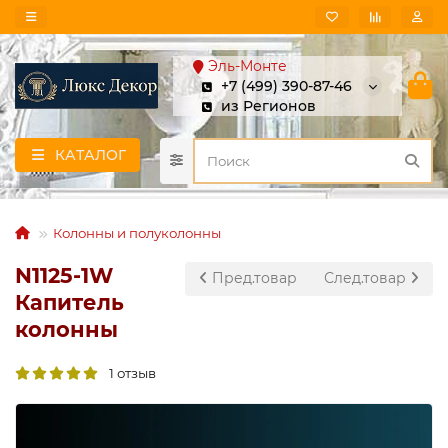
Эль-Монте
+7 (499) 390-87-46
из Регионов
КАТАЛОГ
Колонны и полуколонны
N1125-1W
Пред.товар
След.товар
Капитель
колонны
1 отзыв