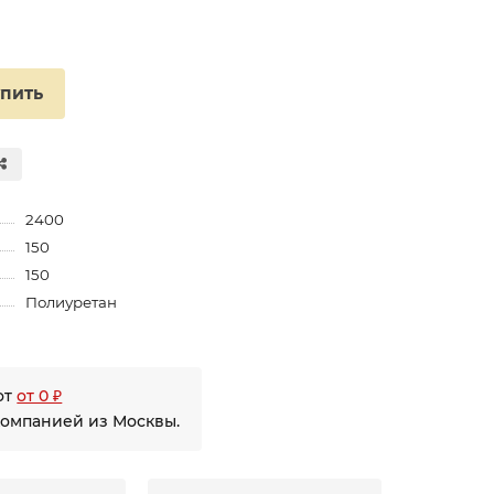
упить
2400
150
150
Полиуретан
от
от 0 ₽
компанией из Москвы.