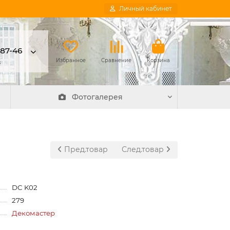
Личный кабинет
-87-46
в
Избранное
Сравнение
Корзина
Фотогалерея
Пред.товар
След.товар
DC K02
279
Декомастер