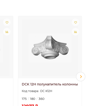
DCK 12H полукапитель колонны
DCK 13 
DC K12H
175
180
360
255
280