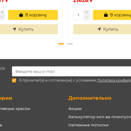
7 ₽
21628 ₽
В корзину
В корзин
Купить
Купить
есь
Я прочитал(а) и согласен(на) с условиями
Политика конфид
ории
Дополнительно
тивные краски
Акции
Калькулятор кол-ва плинтус
а
Натяжные потолки