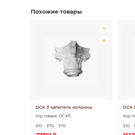
Похожие товары
DCK 11 капитель колонны
DCK 
DC K11
310
370
370
310