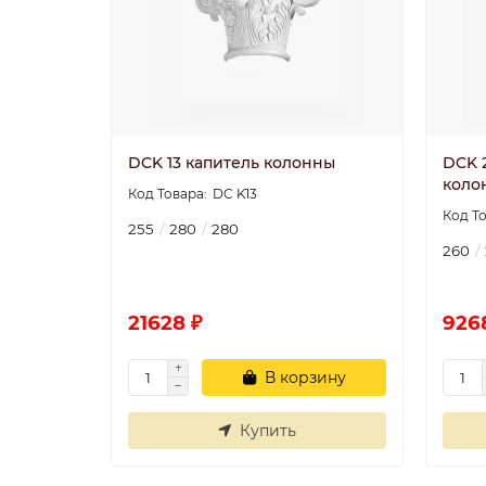
DCK 13 капитель колонны
DCK 
коло
DC K13
255
280
280
260
21628 ₽
926
В корзину
Купить