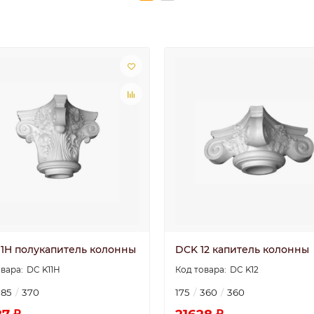
11H полукапитель колонны
DCK 12 капитель колонны
DC K11H
DC K12
185
370
175
360
360