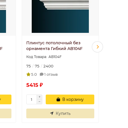
Плинтус потолочный без
96627/15
6F
орнамента Гибкий AB104F
DECOMAS
AB104F
75
75
2400
54
50
5.0
1 отзыв
5.0
5415 ₽
6194 ₽
у
В корзину
Купить