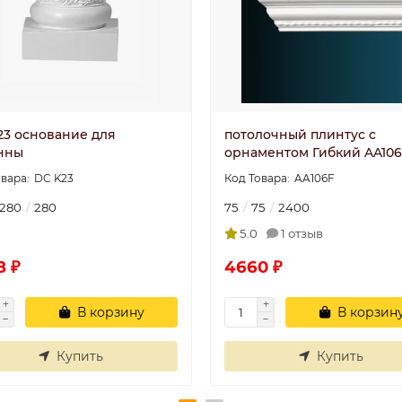
23 основание для
потолочный плинтус с
нны
орнаментом Гибкий AA10
DC K23
AA106F
280
280
75
75
2400
5.0
1 отзыв
8 ₽
4660 ₽
В корзину
В корзин
Купить
Купить