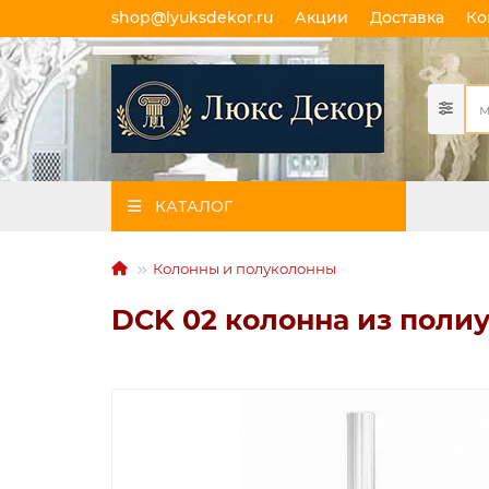
shop@lyuksdekor.ru
Акции
Доставка
Ко
КАТАЛОГ
Колонны и полуколонны
DCK 02 колонна из поли